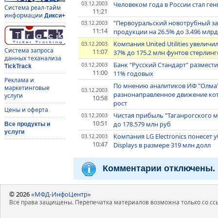
03.12.2003
Человеком года в России стал ге
Система реал-тайм
11:21
информации
Дикси+
"Первоуральский новотрубный зав
03.12.2003
11:14
продукции на 26.5% до 3.496 млрд
Компания United Utilities увелич
03.12.2003
Система запроса
11:07
37% до 175.2 млн фунтов стерлинг
данных теханализа
Банк "Русский Стандарт" разместил
03.12.2003
TickTrack
11:00
11% годовых
Реклама и
По мнению аналитиков ИФ "Олма"
маркетинговые
03.12.2003
разнонаправленное движение кот
услуги
10:58
рост
Цены и оферта
Чистая прибыль "Таганрогского м
03.12.2003
10:51
до 178.579 млн руб
Все продукты и
услуги
Компания LG Electronics понесет у
03.12.2003
10:47
Displays в размере 319 млн долл
Комментарии отключены.
© 2026
«МФД-ИнфоЦентр»
Все права защищены. Перепечатка материалов возможна только со ссы