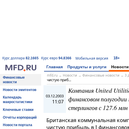
18+
Курс доллара
Курс евро
Мобильная версия
82.1665
94.8366
Главная
Продукты и услуги
Новости
mfd.ru
→
Новости
→
Финансовые новости
→
3 
Финансовые
чистую приб...
новости
Компания United Utilit
Новости эмитентов
03.12.2003
финансовом полугодии 
Календарь
11:07
макростатистики
стерлингов с 127.6 млн
Ключевые ставки
Отчёты корпораций
Британская коммунальная компа
Новости портала
чистую прибыль в I финансовом