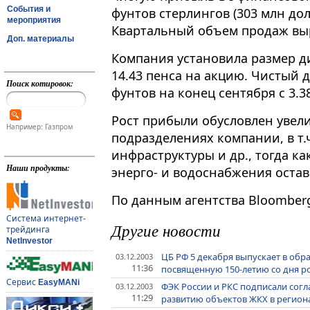
События и
фунтов стерлингов (303 млн дол
мероприятия
Квартальный объем продаж выро
Доп. материалы
Компания установила размер ди
14.43 пенса на акцию. Чистый д
Поиск котировок:
фунтов на конец сентября с 3.3
Рост прибыли обусловлен уве
Например: Газпром
подразделениях компании, в т.
инфраструктуры и др., тогда к
Наши продукты:
энерго- и водоснабжения оста
По данным агентства Bloomber
Система интернет-
Другие новости
трейдинга
NetInvestor
ЦБ РФ 5 декабря выпускает в об
03.12.2003
11:36
посвященную 150-летию со дня р
Сервис
EasyMANi
ФЭК России и РКС подписали сог
03.12.2003
11:29
развитию объектов ЖКХ в регион