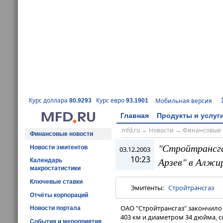
Курс доллара
Курс евро
Мобильная версия
80.9293
93.1901
Главная
Продукты и услуг
mfd.ru
→
Новости
→
Финансовые 
Финансовые новости
"Стройтрансга
Новости эмитентов
03.12.2003
10:23
Арзев" в Алжи
Календарь
макростатистики
Ключевые ставки
Эмитенты:
Стройтрансгаз
Отчёты корпораций
ОАО "Стройтрансгаз" закончило
Новости портала
403 км и диаметром 34 дюйма, с
События и мероприятия