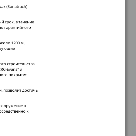
к (Sonatrach)
й срок, в течение
ию гарантийного
около 1200 м,
ствующие
го строительства.
RC-Evans" и
ного покрытия
, позволит достичь
 сооружение в
осредственно к