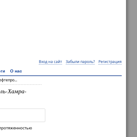
Вход на сайт
Забыли пароль?
Регистрация
ги
О нас
фтепро...
ль-Хамра-
е протяженностью