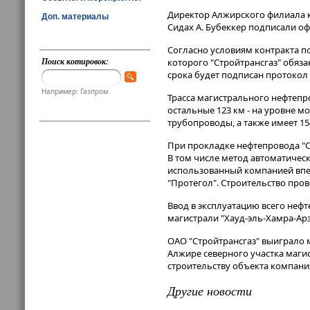
Директор Алжирского филиала к
Доп. материалы
Сидах А. Бубеккер подписали о
Согласно условиям контракта по
Поиск котировок:
которого "Стройтрансгаз" обяза
срока будет подписан протокол
Например: Газпром
Трасса магистрального нефтепро
остальные 123 км - на уровне м
трубопроводы, а также имеет 1
При прокладке нефтепровода "С
В том числе метод автоматичес
использованный компанией впе
"Протегол". Строительство про
Ввод в эксплуатацию всего неф
магистрали "Хауд-эль-Хамра-Арзе
ОАО "Стройтрансгаз" выиграло 
Алжире северного участка магис
строительству объекта компания
Другие новости