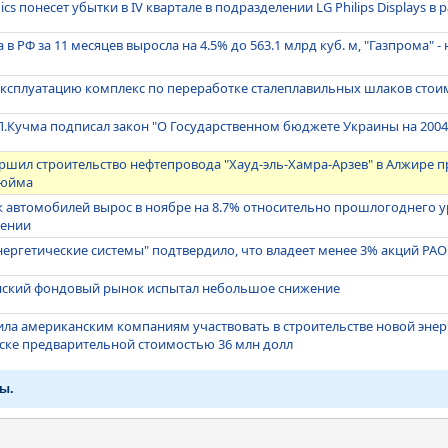
ics понесет убытки в IV квартале в подразделении LG Philips Displays в
в РФ за 11 месяцев выросла на 4.5% до 563.1 млрд куб. м, "Газпрома" - 
 эксплуатацию комплекс по переработке сталеплавильных шлаков стои
.Кучма подписал закон "О Государственном бюджете Украины на 2004
ершил строительство нефтепровода "Хауд-эль-Хамра-Арзев" в Алжире 
дюйма
автомобилей вырос в ноябре на 8.7% относительно прошлогоднего ур
лении
ергетические системы" подтвердило, что владеет менее 3% акций РАО
нский фондовый рынок испытал небольшое снижение
ла американским компаниям участвовать в строительстве новой эне
ске предварительной стоимостью 36 млн долл
ы.