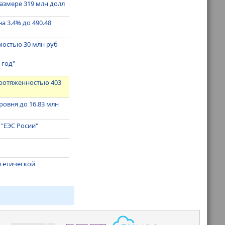
 размере 319 млн долл
на 3.4% до 490.48
мостью 30 млн руб
 год"
протяженностью 403
овня до 16.83 млн
 "ЕЭС Росии"
ргетической