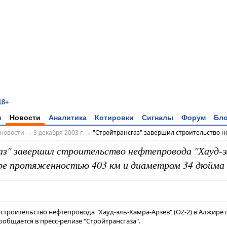
18+
и
Новости
Аналитика
Котировки
Сигналы
Форум
Бло
новости
→
3 декабря 2003 г.
→
"Стройтрансгаз" завершил строительство не
з" завершил строительство нефтепровода "Хауд-э
ре протяженностью 403 км и диаметром 34 дюйма
 строительство нефтепровода "Хауд-эль-Хамра-Арзев" (OZ-2) в Алжир
ообщается в пресс-релизе "Стройтрансгаза".