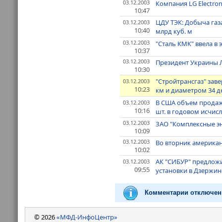
03.12.2003
Компания LG Electron
10:47
ЦДУ ТЭК: Добыча газа 
03.12.2003
10:40
млрд куб. м
03.12.2003
"Сталь КМК" ввела в
10:37
03.12.2003
Президент Украины Л
10:30
"Стройтрансгаз" зав
03.12.2003
10:23
км и диаметром 34 
В США объем продаж 
03.12.2003
10:16
шт. в годовом исчис
03.12.2003
ЗАО "Комплексные эн
10:09
03.12.2003
Во вторник америка
10:02
АК "СИБУР" предложи
03.12.2003
09:55
установки в Дзержин
Комментарии отключен
© 2026
«МФД-ИнфоЦентр»