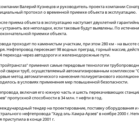
омпании Валерий Кузнецов и руководитель проекта компании Сонатра
фициальный протокол о временной приемке объекта в эксплуатацию.
сле приема объекта в эксплуатацию наступает двухлетний гарантийны
н устранить все неполадки, если таковые будут выявлены. По истечен
 окончательной приемки объекта.
вода проходит по каменистым участкам, при этом 280 км - на высоте 
оря. Нефтепровод пересекает 98 водных преград, горный массив, дей
54 перехода через автодороги и железнодорожные пути.
тройтрансгаз" применил самые передовые технологии трубопроводно
кой сварки труб, осуществляемый автоматизированным комплексом "C
рвые метод автоматического нанесения полиуретанового изоляцион
водилось в условиях применения мер повышенной безопасности.
тепровода, включая его южную часть и шесть перекачивающих станций
в" пропускной способности в 34 млн. т нефти в год.
международный тендер на проектирование, поставку оборудования и
трального нефтепровода "Хауд-эль-Хамра-Арзев" в ноябре 2000 г. Неп
 приступила в конце 2001 г.