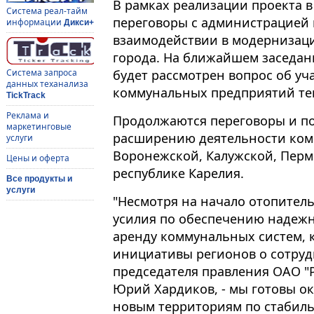
В рамках реализации проекта 
Система реал-тайм
переговоры с администрацией 
информации
Дикси+
взаимодействии в модернизац
города. На ближайшем заседан
будет рассмотрен вопрос об уча
Система запроса
данных теханализа
коммунальных предприятий теп
TickTrack
Реклама и
Продолжаются переговоры и п
маркетинговые
расширению деятельности комп
услуги
Воронежской, Калужской, Пермс
Цены и оферта
республике Карелия.
Все продукты и
услуги
"Несмотря на начало отопитель
усилия по обеспечению надеж
аренду коммунальных систем,
инициативы регионов о сотрудн
председателя правления ОАО "
Юрий Хардиков, - мы готовы о
новым территориям по стабил