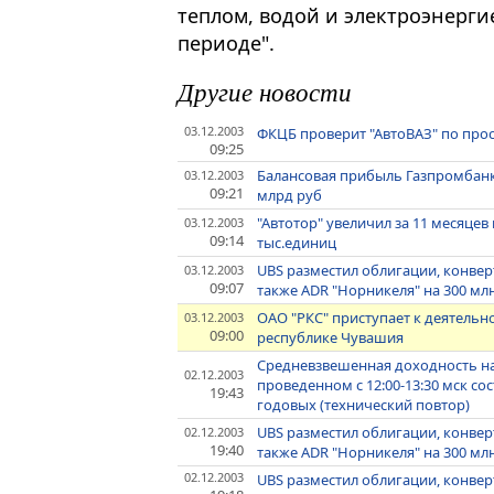
теплом, водой и электроэнерги
периоде".
Другие новости
03.12.2003
ФКЦБ проверит "АвтоВАЗ" по про
09:25
Балансовая прибыль Газпромбанка
03.12.2003
09:21
млрд руб
"Автотор" увеличил за 11 месяцев
03.12.2003
09:14
тыс.единиц
UBS разместил облигации, конверт
03.12.2003
09:07
также ADR "Норникеля" на 300 млн
ОАО "РКС" приступает к деятельно
03.12.2003
09:00
республике Чувашия
Средневзвешенная доходность на
02.12.2003
проведенном с 12:00-13:30 мск сост
19:43
годовых (технический повтор)
UBS разместил облигации, конверт
02.12.2003
19:40
также ADR "Норникеля" на 300 мл
02.12.2003
UBS разместил облигации, конвер