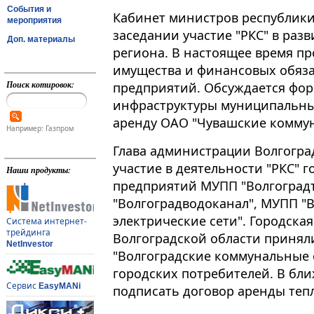
События и
Кабинет министров республики
мероприятия
заседании участие "РКС" в раз
Доп. материалы
региона. В настоящее время п
имущества и финансовых обяз
Поиск котировок:
предприятий. Обсуждается фо
инфраструктуры муниципальны
аренду ОАО "Чувашские комму
Например: Газпром
Глава администрации Волгогра
участие в деятельности "РКС" 
Наши продукты:
предприятий МУПП "Волгоград
"Волгоградводоканал", МУПП "
электрические сети". Городска
Система интернет-
трейдинга
Волгоградской области принял
NetInvestor
"Волгоградские коммунальные 
городских потребителей. В бл
Сервис
EasyMANi
подписать договор аренды теп