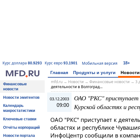
18+
Курс доллара
Курс евро
Мобильная версия
80.9293
93.1901
Главная
Продукты и услуги
Новости
mfd.ru
→
Новости
→
Финансовые новости
→
3 
Финансовые
деятельности в Волгоград...
новости
ОАО "РКС" приступает к
Новости эмитентов
03.12.2003
09:00
Курской областях и рес
Календарь
макростатистики
ОАО "РКС" приступает к деятел
Ключевые ставки
областях и республике Чувашия
Отчёты корпораций
ИнфоЦентр сообщили в компан
Новости портала