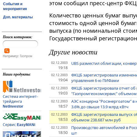
этом сообщил пресс-центр ФКЦ
События и
мероприятия
Количество ценных бумаг выпус
Доп. материалы
стоимость одной ценной бумаг
выпуска (по номинальной стоимо
Поиск котировок:
Государственный регистрационн
Другие новости
Например: Газпром
02.12.2003
UBS разместил облигации, конвер
19:18
Наши продукты:
ФКЦБ зарегистрировала изменени
02.12.2003
19:04
управления 6-ю ПИФами
ФКЦБ зарегистрировала отчет об
02.12.2003
19:03
"Газпромгеокомсервис" объемом 
Система интернет-
АЭС концерна "Росэнергоатом" в 
02.12.2003
трейдинга
18:57
3.6% до свыше 13.9 млрд кВтч
NetInvestor
ФКЦБ зарегистрировала выпуск о
02.12.2003
18:53
объемом 238.687 млн руб
Сервис
EasyMANi
Производство автомобилей в Росси
02.12.2003
18:50
шт