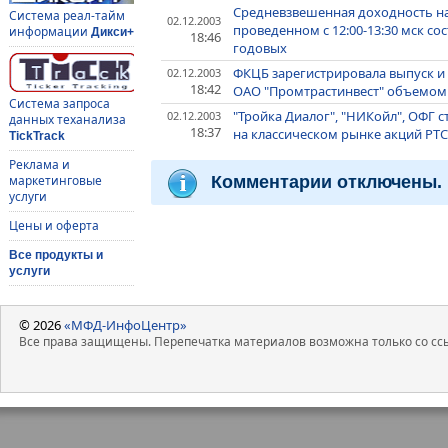
Средневзвешенная доходность на
Система реал-тайм
02.12.2003
проведенном с 12:00-13:30 мск сост
информации
Дикси+
18:46
годовых
ФКЦБ зарегистрировала выпуск и
02.12.2003
18:42
ОАО "Промтрастинвест" объемом 
Система запроса
"Тройка Диалог", "НИКойл", ОФГ 
02.12.2003
данных теханализа
18:37
на классическом рынке акций РТС
TickTrack
Реклама и
Комментарии отключены.
маркетинговые
услуги
Цены и оферта
Все продукты и
услуги
© 2026
«МФД-ИнфоЦентр»
Все права защищены. Перепечатка материалов возможна только со ссы