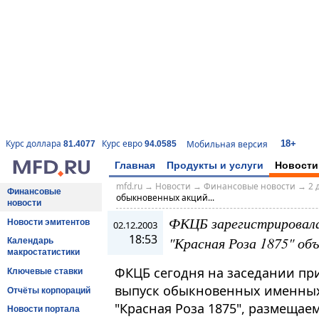
18+
Курс доллара
Курс евро
Мобильная версия
81.4077
94.0585
Главная
Продукты и услуги
Новости
mfd.ru
→
Новости
→
Финансовые новости
→
2 
Финансовые
обыкновенных акций...
новости
ФКЦБ зарегистрировала
Новости эмитентов
02.12.2003
18:53
"Красная Роза 1875" об
Календарь
макростатистики
ФКЦБ сегодня на заседании пр
Ключевые ставки
выпуск обыкновенных именных
Отчёты корпораций
"Красная Роза 1875", размещае
Новости портала