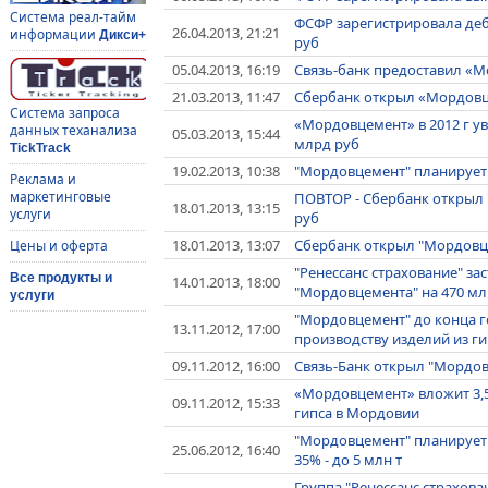
Система реал-тайм
ФСФР зарегистрировала де
26.04.2013, 21:21
информации
Дикси+
руб
05.04.2013, 16:19
Связь-банк предоставил «М
21.03.2013, 11:47
Сбербанк открыл «Мордовц
Система запроса
«Мордовцемент» в 2012 г ув
данных теханализа
05.03.2013, 15:44
млрд руб
TickTrack
19.02.2013, 10:38
"Мордовцемент" планирует 
Реклама и
маркетинговые
ПОВТОР - Сбербанк открыл 
18.01.2013, 13:15
услуги
руб
18.01.2013, 13:07
Сбербанк открыл "Мордовце
Цены и оферта
"Ренессанс страхование" з
Все продукты и
14.01.2013, 18:00
"Мордовцемента" на 470 мл
услуги
"Мордовцемент" до конца го
13.11.2012, 17:00
производству изделий из ги
09.11.2012, 16:00
Связь-Банк открыл "Мордов
«Мордовцемент» вложит 3,5
09.11.2012, 15:33
гипса в Мордовии
"Мордовцемент" планирует 
25.06.2012, 16:40
35% - до 5 млн т
Группа "Ренессанс страхова