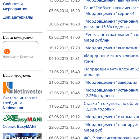
События и
Банк "Глобэкс" назначен а
мероприятия
05.06.2014, 16:20
"Мордовцемент" серии 01
Доп. материалы
"Мордовцемент" установил с
30.05.2014, 16:20
размере 15,5% годовых
"Ренессанс страхование" за
03.02.2014, 17:00
Поиск котировок:
млрд рублей
19.12.2013, 17:20
"Мордовцемент" выплатил 1
«Мордовцемент» увеличил пр
Например: Газпром
04.10.2013, 12:31
тонн
«Мордовцемент» вложит 6,5
21.06.2013, 16:40
области
Наши продукты:
21.06.2013, 16:20
"Мордовцемент" завершил 
"Мордовцемент" установил с
13.06.2013, 10:45
12.25% годовых
Система интернет-
трейдинга
Ставка 1-го купона по обли
11.06.2013, 11:33
NetInvestor
12,25% годовых
03.06.2013, 19:12
"Мордовцемент" открыл кни
"Мордовцемент" планирует 
Сервис
23.05.2013, 12:55
EasyMANi
млрд руб
06.05.2013, 16:40
ФСФР зарегистрировала вып