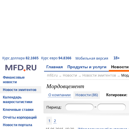
18+
Курс доллара
Курс евро
Мобильная версия
82.1665
94.8366
Главная
Продукты и услуги
Новости
mfd.ru
→
Новости
→
Новости эмитентов
→
Мор
Финансовые
новости
Мордовцемент
Новости эмитентов
О компании
Новости (86)
Котировки:
Календарь
макростатистики
–
Период:
Ключевые ставки
Отчёты корпораций
1
2
Новости портала
15.06.2015, 15:20
"Мордовцемент" выплатил 4