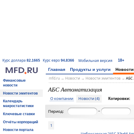
18+
Курс доллара
Курс евро
Мобильная версия
82.1665
94.8366
Главная
Продукты и услуги
Новости
mfd.ru
→
Новости
→
Новости эмитентов
→
АБС
Финансовые
новости
АБС Автоматизация
Новости эмитентов
О компании
Новости (4)
Котировки:
Календарь
макростатистики
–
Период:
Ключевые ставки
Отчёты корпораций
1
Новости портала
Чебоксарская "АБС ЗЭиМ Ав