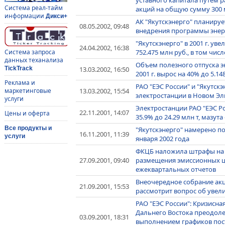
Система реал-тайм
акций на общую сумму 300 
информации
Дикси+
АК "Якутскэнерго" планиру
08.05.2002, 09:48
внедрения программы энерг
"Якутскэнерго" в 2001 г. ув
24.04.2002, 16:38
752.475 млн руб., в том чис
Система запроса
данных теханализа
Объем полезного отпуска э
13.03.2002, 16:50
TickTrack
2001 г. вырос на 40% до 5.1
Реклама и
РАО "ЕЭС России" и "Якутск
13.03.2002, 15:54
маркетинговые
электростанции в Новом Эль
услуги
Электростанции РАО "ЕЭС Р
22.11.2001, 14:07
Цены и оферта
35.9% до 24.29 млн т, мазута 
Все продукты и
"Якутскэнерго" намерено по
16.11.2001, 11:39
услуги
января 2002 года
ФКЦБ наложила штрафы на 
27.09.2001, 09:40
размещения эмиссионных це
ежеквартальных отчетов
Внеочередное собрание акц
21.09.2001, 15:53
рассмотрит вопрос об увел
РАО "ЕЭС России": Кризисна
Дальнего Востока преодоле
03.09.2001, 18:31
выполнением графиков поста