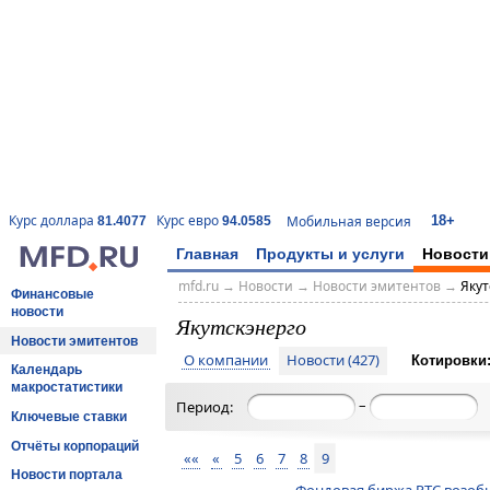
18+
Курс доллара
Курс евро
Мобильная версия
81.4077
94.0585
Главная
Продукты и услуги
Новости
mfd.ru
→
Новости
→
Новости эмитентов
→
Якут
Финансовые
новости
Якутскэнерго
Новости эмитентов
О компании
Новости (427)
Котировки
Календарь
макростатистики
–
Период:
Ключевые ставки
Отчёты корпораций
««
«
5
6
7
8
9
Новости портала
Фондовая биржа РТС возобн