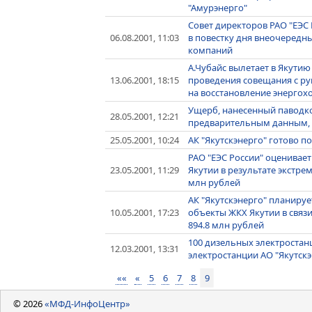
"Амурэнерго"
Совет директоров РАО "ЕЭС
06.08.2001, 11:03
в повестку дня внеочередн
компаний
А.Чубайс вылетает в Якутию
13.06.2001, 18:15
проведения совещания с р
на восстановление энергохо
Ущерб, нанесенный паводко
28.05.2001, 12:21
предварительным данным, о
25.05.2001, 10:24
АК "Якутскэнерго" готово п
РАО "ЕЭС России" оценивае
23.05.2001, 11:29
Якутии в результате экстре
млн рублей
АК "Якутскэнерго" планируе
10.05.2001, 17:23
объекты ЖКХ Якутии в связ
894.8 млн рублей
100 дизельных электростанц
12.03.2001, 13:31
электростанции АО "Якутскэ
««
«
5
6
7
8
9
© 2026
«МФД-ИнфоЦентр»