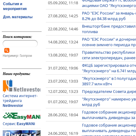
05.09.2002, 11:18
События и
акциями ОАО "Якутскэнерго
мероприятия
РАО "ЕЭС России" за январ
27.08.2002, 14:25
Доп. материалы
8.2% до 84.38 млрд руб
Внешторгбанк предоставил О
22.08.2002, 14:46
топлива
Поиск котировок:
РАО "ЕЭС России" и дочерни
14.08.2002, 13:24
осенне-зимнего периода при
Правительство республики С
13.08.2002, 19:07
Например: Газпром
сети электропередач, ране
ФКЦБ зарегистрировала отч
31.07.2002, 19:06
"Якутскэнерго" на 6.741 мл
Наши продукты:
"Якутскэнерго" в I полугод
23.07.2002, 13:03
3897.7 млн кВтч
12.07.2002, 13:23
Председателем Совета дире
Система интернет-
"Якутскэнерго" намерено ув
трейдинга
01.07.2002, 19:07
млрд руб
NetInvestor
Годовое собрание акционер
28.06.2002, 18:04
выплачивать дивиденды за 2
Сервис
EasyMANi
Годовое собрание акционер
выплачивать дивиденды по
24.06.2002, 16:19
уставного капитала путем