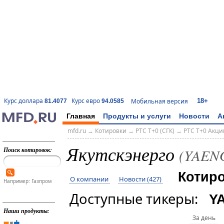
18+
Курс доллара
Курс евро
Мобильная версия
81.4077
94.0585
Главная
Продукты и услуги
Новости
А
mfd.ru
→
Котировки
→
РТС T+0 (СГК)
→
РТС T+0 Акци
Якутскэнерго
Поиск котировок:
(YAENG
Котир
О компании
Новости (427)
Например: Газпром
Доступные тикеры:
Y
Наши продукты:
За день