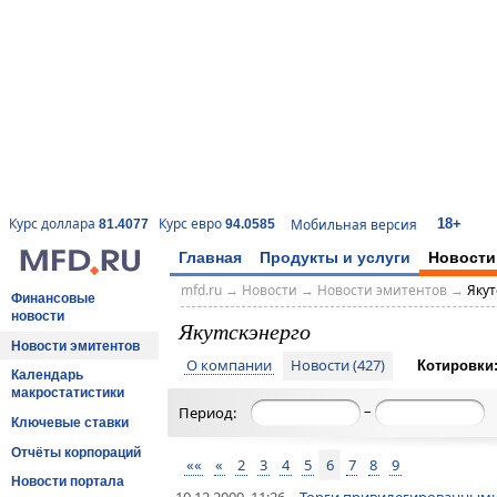
18+
Курс доллара
Курс евро
Мобильная версия
81.4077
94.0585
Главная
Продукты и услуги
Новости
mfd.ru
→
Новости
→
Новости эмитентов
→
Якут
Финансовые
новости
Якутскэнерго
Новости эмитентов
О компании
Новости (427)
Котировки
Календарь
макростатистики
–
Период:
Ключевые ставки
Отчёты корпораций
««
«
2
3
4
5
6
7
8
9
Новости портала
10.12.2009, 11:26
Торги привилегированными