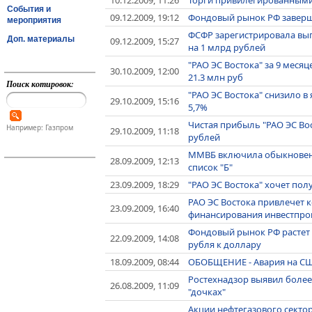
События и
09.12.2009, 19:12
Фондовый рынок РФ заверш
мероприятия
ФСФР зарегистрировала вып
Доп. материалы
09.12.2009, 15:27
на 1 млрд рублей
"РАО ЭС Востока" за 9 меся
30.10.2009, 12:00
21.3 млн руб
Поиск котировок:
"РАО ЭС Востока" снизило в
29.10.2009, 15:16
5,7%
Чистая прибыль "РАО ЭС Вос
Например: Газпром
29.10.2009, 11:18
рублей
ММВБ включила обыкновенн
28.09.2009, 12:13
список "Б"
23.09.2009, 18:29
"РАО ЭС Востока" хочет по
РАО ЭС Востока привлечет к
23.09.2009, 16:40
финансирования инвестпр
Фондовый рынок РФ растет 
22.09.2009, 14:08
рубля к доллару
18.09.2009, 08:44
ОБОБЩЕНИЕ - Авария на СШ
Ростехнадзор выявил более 
26.08.2009, 11:09
"дочках"
Акции нефтегазового сектор