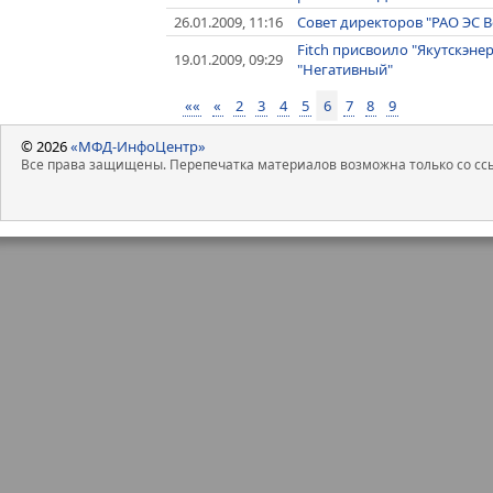
26.01.2009, 11:16
Совет директоров "РАО ЭС 
Fitch присвоило "Якутскэнер
19.01.2009, 09:29
"Негативный"
««
«
2
3
4
5
6
7
8
9
© 2026
«МФД-ИнфоЦентр»
Все права защищены. Перепечатка материалов возможна только со ссы