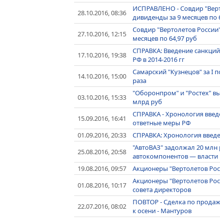
ИСПРАВЛЕНО - Совдир "Вер
28.10.2016, 08:36
дивиденды за 9 месяцев по 
Совдир "Вертолетов России
27.10.2016, 12:15
месяцев по 64,97 руб
СПРАВКА: Введение санкций 
17.10.2016, 19:38
РФ в 2014-2016 гг
Самарский "Кузнецов" за I 
14.10.2016, 15:00
раза
"Оборонпром" и "Ростех" в
03.10.2016, 15:33
млрд руб
СПРАВКА - Хронология введе
15.09.2016, 16:41
ответные меры РФ
01.09.2016, 20:33
СПРАВКА: Хронология введе
"АвтоВАЗ" задолжал 20 млн
25.08.2016, 20:58
автокомпонентов — власти
19.08.2016, 09:57
Акционеры "Вертолетов Рос
Акционеры "Вертолетов Рос
01.08.2016, 10:17
совета директоров
ПОВТОР - Сделка по продаж
22.07.2016, 08:02
к осени - Мантуров