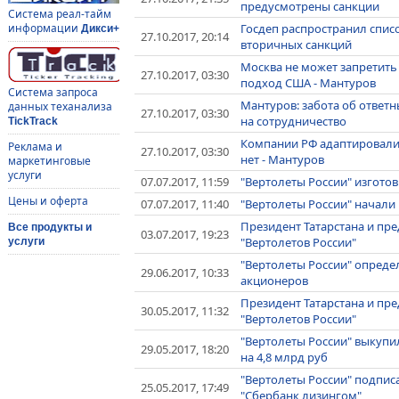
предусмотрены санкции
Система реал-тайм
Госдеп распространил спис
информации
Дикси+
27.10.2017, 20:14
вторичных санкций
Москва не может запретить 
27.10.2017, 03:30
подход США - Мантуров
Система запроса
Мантуров: забота об ответн
данных теханализа
27.10.2017, 03:30
на сотрудничество
TickTrack
Компании РФ адаптировалис
Реклама и
27.10.2017, 03:30
нет - Мантуров
маркетинговые
услуги
07.07.2017, 11:59
"Вертолеты России" изгото
Цены и оферта
07.07.2017, 11:40
"Вертолеты России" начали
Президент Татарстана и пр
Все продукты и
03.07.2017, 19:23
"Вертолетов России"
услуги
"Вертолеты России" опреде
29.06.2017, 10:33
акционеров
Президент Татарстана и пр
30.05.2017, 11:32
"Вертолетов России"
"Вертолеты России" выкупи
29.05.2017, 18:20
на 4,8 млрд руб
"Вертолеты России" подпис
25.05.2017, 17:49
"Сбербанк лизингом"