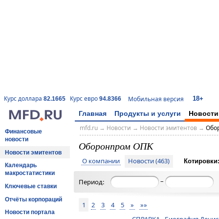
18+
Курс доллара
Курс евро
Мобильная версия
82.1665
94.8366
Главная
Продукты и услуги
Новости
mfd.ru
→
Новости
→
Новости эмитентов
→
Обо
Финансовые
новости
Оборонпром ОПК
Новости эмитентов
О компании
Новости (463)
Котировки
Календарь
макростатистики
–
Период:
Ключевые ставки
Отчёты корпораций
1
2
3
4
5
»
»»
Новости портала
СПРАВКА - Биография Денис