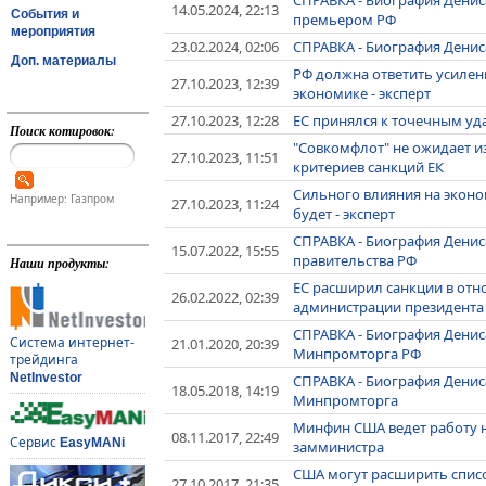
14.05.2024, 22:13
События и
премьером РФ
мероприятия
23.02.2024, 02:06
СПРАВКА - Биография Денис
Доп. материалы
РФ должна ответить усилен
27.10.2023, 12:39
экономике - эксперт
27.10.2023, 12:28
ЕС принялся к точечным уд
Поиск котировок:
"Совкомфлот" не ожидает и
27.10.2023, 11:51
критериев санкций ЕК
Сильного влияния на эконо
Например: Газпром
27.10.2023, 11:24
будет - эксперт
СПРАВКА - Биография Денис
15.07.2022, 15:55
правительства РФ
Наши продукты:
ЕС расширил санкции в от
26.02.2022, 02:39
администрации президента
СПРАВКА - Биография Денис
Система интернет-
21.01.2020, 20:39
Минпромторга РФ
трейдинга
NetInvestor
СПРАВКА - Биография Денис
18.05.2018, 14:19
Минпромторга
Минфин США ведет работу н
08.11.2017, 22:49
Сервис
EasyMANi
замминистра
США могут расширить списо
27.10.2017, 21:35