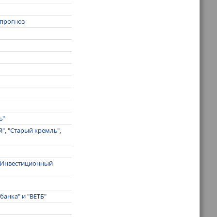
 прогноз
ь"
, "Старый кремль",
 "Инвестиционный
анка" и "ВЕТБ"