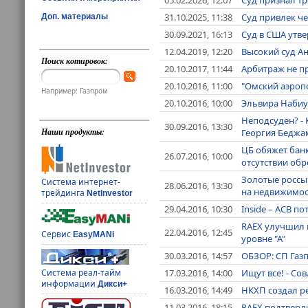
31.10.2025, 11:38
Суд привлек че
Доп. материалы
30.09.2021, 16:13
Суд в США утв
12.04.2019, 12:20
Высокий суд А
Поиск котировок:
20.10.2017, 11:44
Арбитраж не п
20.10.2016, 11:00
"Омский аэропо
Например: Газпром
20.10.2016, 10:00
Эльвира Набиу
Неподсуден? - 
30.09.2016, 13:30
Наши продукты:
Георгия Беджа
ЦБ обяжет банк
26.07.2016, 10:00
отсутствии об
Золотые россы
Система интернет-
28.06.2016, 13:30
на недвижимос
трейдинга
NetInvestor
29.04.2016, 10:30
Inside – АСВ 
RAEX улучшил 
22.04.2016, 12:45
Сервис
EasyMANi
уровне "А"
30.03.2016, 14:57
ОБЗОР: СП Газп
17.03.2016, 14:00
Ищут все! - С
Система реал-тайм
информации
Дикси+
16.03.2016, 14:49
НКХП создал р
11.03.2016, 18:15
RAEX подтверди