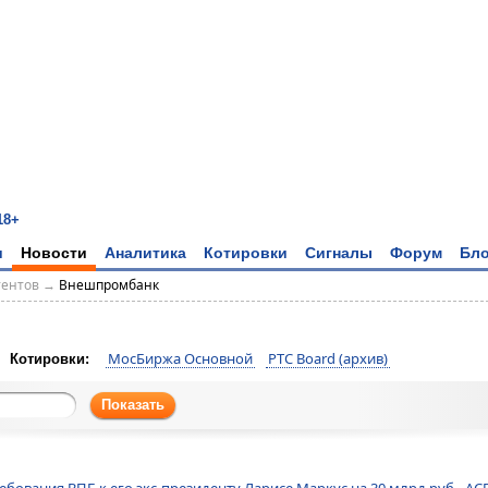
18+
и
Новости
Аналитика
Котировки
Сигналы
Форум
Бло
тентов
→
Внешпромбанк
МосБиржа Основной
РТС Board (архив)
Котировки:
Показать
ебования ВПБ к его экс-президенту Ларисе Маркус на 30 млрд руб - АС