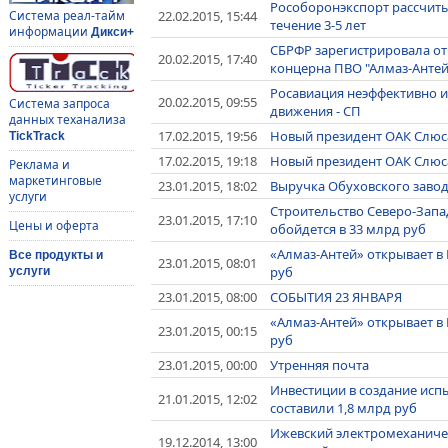
Рособоронэкспорт рассчиты
22.02.2015, 15:44
Система реал-тайм
течение 3-5 лет
информации
Дикси+
СБРФР зарегистрировала от
20.02.2015, 17:40
концерна ПВО "Алмаз-Антей
Росавиация неэффективно 
20.02.2015, 09:55
Система запроса
движения - СП
данных теханализа
17.02.2015, 19:56
Новый президент ОАК Слюса
TickTrack
17.02.2015, 19:18
Новый президент ОАК Слюса
Реклама и
маркетинговые
23.01.2015, 18:02
Выручка Обуховского завода
услуги
Строительство Северо-Запа
23.01.2015, 17:10
Цены и оферта
обойдется в 33 млрд руб
«Алмаз-Антей» открывает в
Все продукты и
23.01.2015, 08:01
руб
услуги
23.01.2015, 08:00
СОБЫТИЯ 23 ЯНВАРЯ
«Алмаз-Антей» открывает в
23.01.2015, 00:15
руб
23.01.2015, 00:00
Утренняя почта
Инвестиции в создание исп
21.01.2015, 12:02
составили 1,8 млрд руб
Ижевский электромеханичес
19.12.2014, 13:00