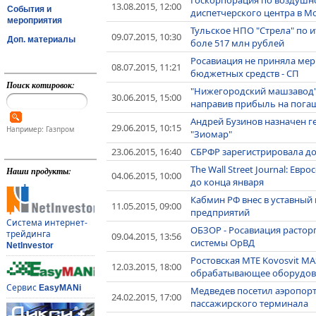
13.08.2015, 12:00
События и
диспетчерского центра в М
мероприятия
Тульское НПО "Стрела" по 
09.07.2015, 10:30
Доп. материалы
боле 517 млн рублей
Росавиация не приняла ме
08.07.2015, 11:21
бюджетных средств - СП
Поиск котировок:
"Нижегородский машзавод" 
30.06.2015, 15:00
направив прибыль на пога
Андрей Бузинов назначен 
29.06.2015, 10:15
Например: Газпром
"Зиомар"
23.06.2015, 16:40
СБРФР зарегистрировала до
The Wall Street Journal: Ев
Наши продукты:
04.06.2015, 10:00
до конца января
Кабмин РФ внес в уставный 
11.05.2015, 09:00
предприятий
Система интернет-
ОБЗОР - Росавиация расторг
трейдинга
09.04.2015, 13:56
системы ОрВД
NetInvestor
Ростовская MTE Kovosvit MA
12.03.2015, 18:00
обрабатывающее оборудов
Сервис
EasyMANi
Медведев посетил аэропорт
24.02.2015, 17:00
пассажирского терминала