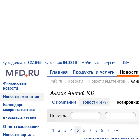
18+
Курс доллара
Курс евро
Мобильная версия
82.1665
94.8366
Главная
Продукты и услуги
Новости
mfd.ru
→
Новости
→
Новости эмитентов
→
Алма
Финансовые
новости
Алмаз Антей КБ
Новости эмитентов
О компании
Новости (479)
Котировки
Календарь
макростатистики
–
Период:
Ключевые ставки
Отчёты корпораций
1
2
3
4
5
6
7
8
9
»
»»
Новости портала
Госкорпорация по воздушн