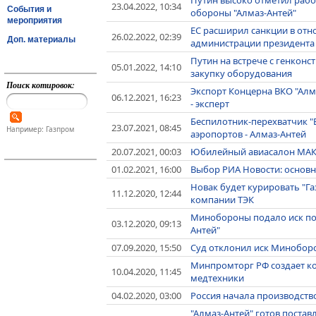
23.04.2022, 10:34
События и
обороны "Алмаз-Антей"
мероприятия
ЕС расширил санкции в от
26.02.2022, 02:39
Доп. материалы
администрации президента
Путин на встрече с генкон
05.01.2022, 14:10
закупку оборудования
Поиск котировок:
Экспорт Концерна ВКО "Алм
06.12.2021, 16:23
- эксперт
Беспилотник-перехватчик "
23.07.2021, 08:45
Например: Газпром
аэропортов - Алмаз-Антей
20.07.2021, 00:03
Юбилейный авиасалон МАКС
01.02.2021, 16:00
Выбор РИА Новости: основн
Новак будет курировать "Газ
11.12.2020, 12:44
компании ТЭК
Минобороны подало иск почт
03.12.2020, 09:13
Антей"
07.09.2020, 15:50
Суд отклонил иск Миноборо
Минпромторг РФ создает к
10.04.2020, 11:45
медтехники
04.02.2020, 03:00
Россия начала производство
"Алмаз-Антей" готов постав