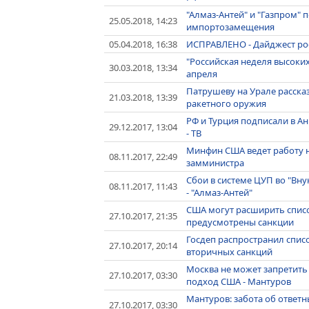
"Алмаз-Антей" и "Газпром" 
25.05.2018, 14:23
импортозамещения
05.04.2018, 16:38
ИСПРАВЛЕНО - Дайджест рос
"Российская неделя высоких
30.03.2018, 13:34
апреля
Патрушеву на Урале рассказ
21.03.2018, 13:39
ракетного оружия
РФ и Турция подписали в Ан
29.12.2017, 13:04
- ТВ
Минфин США ведет работу н
08.11.2017, 22:49
замминистра
Сбои в системе ЦУП во "Вну
08.11.2017, 11:43
- "Алмаз-Антей"
США могут расширить списо
27.10.2017, 21:35
предусмотрены санкции
Госдеп распространил спис
27.10.2017, 20:14
вторичных санкций
Москва не может запретить 
27.10.2017, 03:30
подход США - Мантуров
Мантуров: забота об ответн
27.10.2017, 03:30