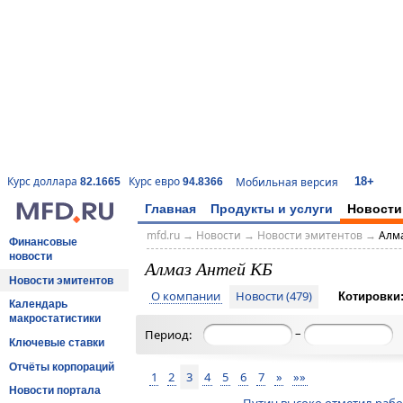
18+
Курс доллара
Курс евро
Мобильная версия
82.1665
94.8366
Главная
Продукты и услуги
Новости
mfd.ru
→
Новости
→
Новости эмитентов
→
Алма
Финансовые
новости
Алмаз Антей КБ
Новости эмитентов
О компании
Новости (479)
Котировки
Календарь
макростатистики
–
Период:
Ключевые ставки
Отчёты корпораций
1
2
3
4
5
6
7
»
»»
Новости портала
Путин высоко отметил раб