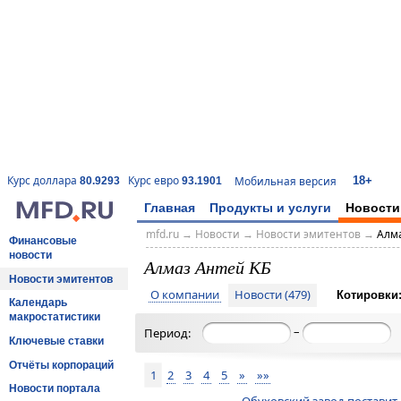
18+
Курс доллара
Курс евро
Мобильная версия
80.9293
93.1901
Главная
Продукты и услуги
Новости
mfd.ru
→
Новости
→
Новости эмитентов
→
Алма
Финансовые
новости
Алмаз Антей КБ
Новости эмитентов
О компании
Новости (479)
Котировки
Календарь
макростатистики
–
Период:
Ключевые ставки
Отчёты корпораций
1
2
3
4
5
»
»»
Новости портала
Обуховский завод поставит