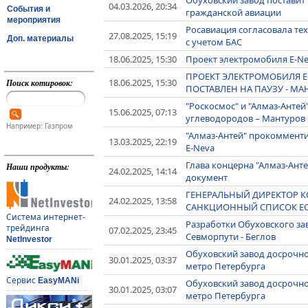
04.03.2026, 20:34
События и
гражданской авиации
мероприятия
Росавиация согласовала те
27.08.2025, 15:19
Доп. материалы
с учетом БАС
18.06.2025, 15:30
Проект электромобиля E-Nev
ПРОЕКТ ЭЛЕКТРОМОБИЛЯ Е
18.06.2025, 15:30
Поиск котировок:
ПОСТАВЛЕН НА ПАУЗУ - МА
"Роскосмос" и "Алмаз-Ант
15.06.2025, 07:13
углеводородов – Мантуров
Например: Газпром
"Алмаз-Антей" прокоммент
13.03.2025, 22:19
Е-Neva
Глава концерна "Алмаз-Анте
Наши продукты:
24.02.2025, 14:14
документ
ГЕНЕРАЛЬНЫЙ ДИРЕКТОР К
24.02.2025, 13:58
САНКЦИОННЫЙ СПИСОК ЕС
Система интернет-
Разработки Обуховского за
трейдинга
07.02.2025, 23:45
Севморпути - Беглов
NetInvestor
Обуховский завод досрочно
30.01.2025, 03:37
метро Петербурга
Сервис
EasyMANi
Обуховский завод досрочно
30.01.2025, 03:07
метро Петербурга