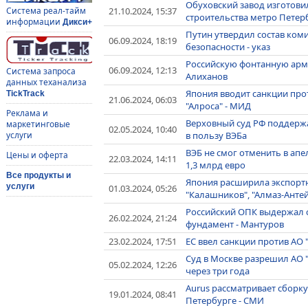
Обуховский завод изготови
21.10.2024, 15:37
Система реал-тайм
строительства метро Петер
информации
Дикси+
Путин утвердил состав ком
06.09.2024, 18:19
безопасности - указ
Российскую фонтанную армат
06.09.2024, 12:13
Система запроса
Алиханов
данных теханализа
Япония вводит санкции прот
TickTrack
21.06.2024, 06:03
"Алроса" - МИД
Реклама и
Верховный суд РФ поддержал
маркетинговые
02.05.2024, 10:40
в пользу ВЭБа
услуги
ВЭБ не смог отменить в апе
Цены и оферта
22.03.2024, 14:11
1,3 млрд евро
Все продукты и
Япония расширила экспорт
услуги
01.03.2024, 05:26
"Калашников", "Алмаз-Антей
Российский ОПК выдержал с
26.02.2024, 21:24
фундамент - Мантуров
23.02.2024, 17:51
ЕС ввел санкции против АО 
Суд в Москве разрешил АО "
05.02.2024, 12:26
через три года
Aurus рассматривает сборку
19.01.2024, 08:41
Петербурге - СМИ