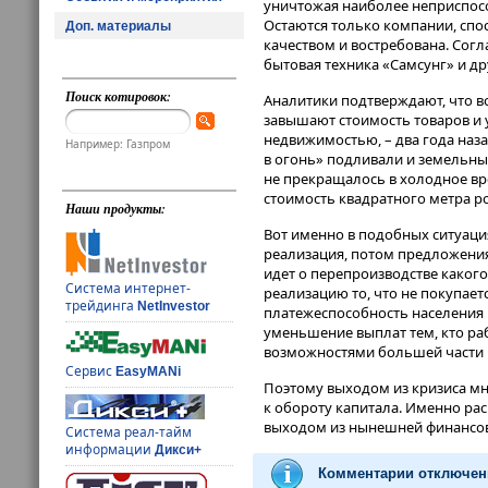
уничтожая наиболее неприспос
Остаются только компании, спо
Доп. материалы
качеством и востребована. Согл
бытовая техника «Самсунг» и др
Поиск котировок:
Аналитики подтверждают, что в
завышают стоимость товаров и 
недвижимостью, – два года наза
Например: Газпром
в огонь» подливали и земельны
не прекращалось в холодное вр
стоимость квадратного метра р
Наши продукты:
Вот именно в подобных ситуаци
реализация, потом предложения 
идет о перепроизводстве какого-
Система интернет-
реализацию то, что не покупаетс
трейдинга
NetInvestor
платежеспособность населения 
уменьшение выплат тем, кто ра
возможностями большей части 
Сервис
EasyMANi
Поэтому выходом из кризиса мн
к обороту капитала. Именно ра
выходом из нынешней финансов
Система реал-тайм
информации
Дикси+
Комментарии отключен