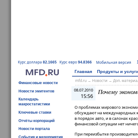
Курс доллара
Курс евро
Мобильная версия
82.1665
94.8366
Главная
Продукты и услуг
mfd.ru
→
Новости
→
Доп. матери
Финансовые новости
08.07.2010
Почему эконом
Новости эмитентов
15:56
Календарь
макростатистики
О проблемах мирового экономич
обсуждают на международных ко
Ключевые ставки
в порядок авто, и в салонах кр
Отчёты корпораций
финансовой ситуации нет ничег
Новости портала
При переизбытке производителе
События и мероприятия