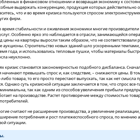
обленных в финансовом отношении и возвращая экономику к состоян
собные выдержать конкуренцию, продукция которых действительно о
аситесь, что и во время кризиса пользуются спросом электроинструме
угих фирм.
о время стабильности и оживления экономики многие производители
услуг. Особенно ярко это наблюдается в отрасли, занимающейся опер
д цены на квартиры выросли таким образом, что не соответствовали 
е аукционы. Строительство новых зданий шло ускоренными темпами, в
емя года, и использовались тепловые пушки, чтобы материалы быстре
осла неуклонно.
ях кризис становится закономерностью подобного дисбаланса. Снача
начинают превышать спрос и, как следствие, – снижаются цены. В том
либо товара, то его просто перестают выпускать, так как нет смысла 
я. Однако суть кризисной ситуации заключается в том, что спрос все-та
минимальна, так как одним из способов увеличения прибыли предпри
ботает на производстве. Растет противоречие между стоимостью тов
потребителей.
огие считают не расширение производства, а увеличение реализации,
сширение потребления и рост платежеспособного спроса, по мнению а
ой ситуации.
ы.