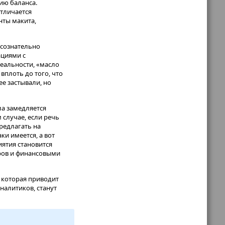
ию баланса.
тличается
нты макита,
 сознательно
ациями с
реальности, «масло
плоть до того, что
е застывали, но
ла замедляется
 случае, если речь
предлагать на
ки имеется, а вот
ятия становится
аров и финансовыми
 которая приводит
налитиков, станут