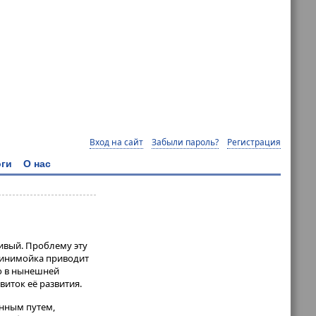
Вход на сайт
Забыли пароль?
Регистрация
ги
О нас
ивый. Проблему эту
минимойка приводит
то в нынешней
иток её развития.
анным путем,