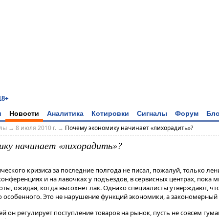
18+
и
Новости
Аналитика
Котировки
Сигналы
Форум
Бло
алы
→
8 июля 2010 г.
→
Почему экономику начинает «лихорадить»?
ику начинает «лихорадить»?
еского кризиса за последние полгода не писал, пожалуй, только лен
нференциях и на лавочках у подъездов, в сервисных центрах, пока 
асоты, ожидая, когда высохнет лак. Однако специалисты утверждают, ч
о особенного. Это не нарушение функций экономики, а закономерный в
й он регулирует поступление товаров на рынок, пусть не совсем гум