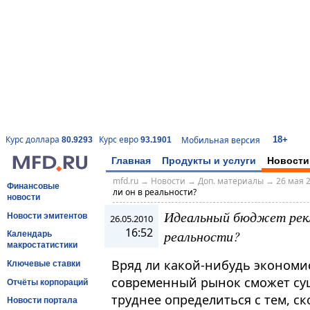
18+
Курс доллара
Курс евро
Мобильная версия
80.9293
93.1901
Главная
Продукты и услуги
Новости
mfd.ru
→
Новости
→
Доп. материалы
→
26 мая 2
Финансовые
ли он в реальности?
новости
Идеальный бюджет рекл
Новости эмитентов
26.05.2010
16:52
реальности?
Календарь
макростатистики
Вряд ли какой-нибудь экономис
Ключевые ставки
современный рынок сможет сущ
Отчёты корпораций
труднее определиться с тем, с
Новости портала