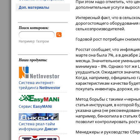
При этом надо отметить, что це
дополнительные услуги выросли
Доп. материалы
Интересный факт, что в сельско
дорогостоящего оборудования в
Поиск котировок:
сельхозпроизводителей.
Годовой рост потребцен снизилс
Например: Газпром
Росстат сообщает, что инфляция 
марте она была 7%, а в декабре
Наши продукты:
месяца. Значительное уменьше
минимума – 8%. Однако тот же 
ухудшиться. Ожидается значите
Когда, например, официально г
Система интернет-
характеристикам качества будет
трейдинга
NetInvestor
покупать инвентарь дороже, из-
Метод борьбы с такими «черны
статья-инструкция, в которой б
Сервис
EasyMANi
указана цена (не рекомендованн
например, бензопила в статьях 
позволит контролировать рост 
Система реал-тайм
информации
Дикси+
Менеджеры и руководство Сберб