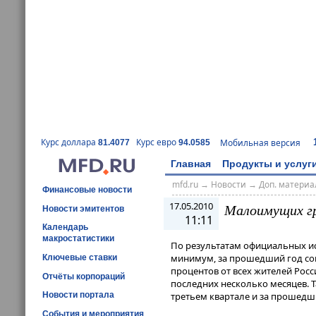
Курс доллара
Курс евро
Мобильная версия
81.4077
94.0585
Главная
Продукты и услуг
mfd.ru
→
Новости
→
Доп. матери
Финансовые новости
17.05.2010
Малоимущих г
Новости эмитентов
11:11
Календарь
макростатистики
По результатам официальных и
минимум, за прошедший год сок
Ключевые ставки
процентов от всех жителей Рос
Отчёты корпораций
последних несколько месяцев. Т
Новости портала
третьем квартале и за прошедш
События и мероприятия