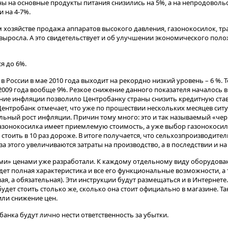
ны на основные продукты питания снизились на 5%, а на непродоволь
 на 4-7%.
м хозяйстве продажа аппаратов высокого давления, газонокосилок, тр
ыросла. А это свидетельствует и об улучшении экономического пол
я до 6%.
в России в мае 2010 года выходит на рекордно низкий уровень – 6 %. Т
 2009 года вообще 9%. Резкое снижение данного показателя началось 
ние инфляции позволило Центробанку страны снизить кредитную ста
Центробанк отмечает, что уже по прошествии нескольких месяцев сит
льный рост инфляции. Причин тому много: это и так называемый «чер
азонокосилка имеет приемлемую стоимость, а уже выбор газонокосил
 стоить в 10 раз дороже. В итоге получается, что сельхозпроизводит
за этого увеличиваются затраты на производство, а в последствии и н
ми» ценами уже разработали. К каждому отдельному виду оборудова
удет полная характеристика и все его функциональные возможности, а
ая, а обязательная). Эти инструкции будут размещаться и в Интернете
будет стоить столько же, сколько она стоит официально в магазине. Т
или снижение цен.
анка будут лично нести ответственность за убытки.