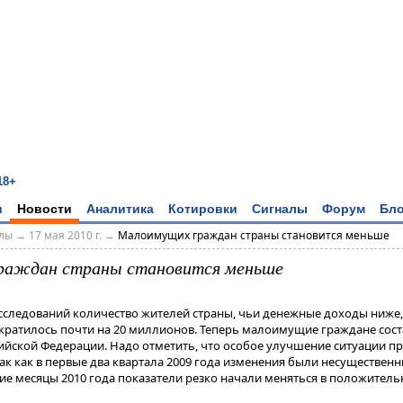
18+
и
Новости
Аналитика
Котировки
Сигналы
Форум
Бло
алы
→
17 мая 2010 г.
→
Малоимущих граждан страны становится меньше
раждан страны становится меньше
сследований количество жителей страны, чьи денежные доходы ниже
ратилось почти на 20 миллионов. Теперь малоимущие граждане сост
сийской Федерации. Надо отметить, что особое улучшение ситуации п
ак как в первые два квартала 2009 года изменения были несущественн
ие месяцы 2010 года показатели резко начали меняться в положитель