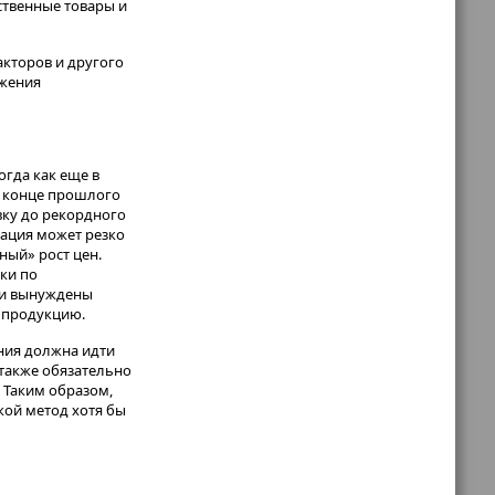
ственные товары и
акторов и другого
ожения
огда как еще в
в конце прошлого
вку до рекордного
уация может резко
ный» рост цен.
ки по
ели вынуждены
а продукцию.
ния должна идти
 также обязательно
. Таким образом,
акой метод хотя бы