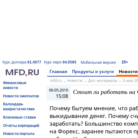
18+
Курс доллара
Курс евро
Мобильная версия
81.4077
94.0585
Главная
Продукты и услуги
Новости
mfd.ru
→
Новости
→
Доп. материалы
→
6 мая 20
Финансовые
новости
06.05.2010
Стоит ли работать на 
15:08
Новости эмитентов
Календарь
Почему бытуем мнение, что раб
макростатистики
выкидывание денег. Почему счи
Ключевые ставки
заработать? Большинство комп
Отчёты корпораций
на Форекс, заранее пытаются п
Новости портала