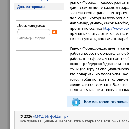
рынок Форекс — своеобразная 
Доп. материалы
дает возможности каждому зараб
заокеанской стране — интернет
пользуясь которым возможно л
например, узнать, какой необх
Поиск котировок:
пройти по ссылке
http://www.pak
принятых стандартах качества 
Например: Газпром
сможет узнать, как начать зар
Рынок Форекс существует уже не
работы вовсе не обязательно о
работать в сфере финансов, не
основ трейдерской деятельности
функционируют специализирова
это поверить, но после успешн
того, чтобы попасть в головной
является своя комната! Все, чт
голова с мыслями, нацеленными
Комментарии отключен
© 2026
«МФД-ИнфоЦентр»
Все права защищены. Перепечатка материалов возможна только