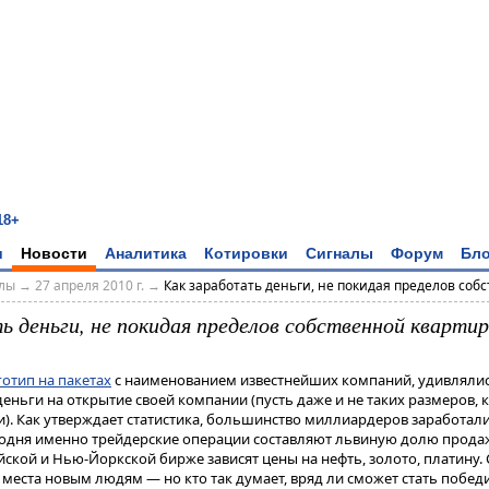
18+
и
Новости
Аналитика
Котировки
Сигналы
Форум
Бло
алы
→
27 апреля 2010 г.
→
Как заработать деньги, не покидая пределов соб
ь деньги, не покидая пределов собственной кварти
готип на пакетах
с наименованием известнейших компаний, удивлялис
деньги на открытие своей компании (пусть даже и не таких размеров,
. Как утверждает статистика, большинство миллиардеров заработали
годня именно трейдерские операции составляют львиную долю прод
йской и Нью-Йоркской бирже зависят цены на нефть, золото, платину.
т места новым людям — но кто так думает, вряд ли сможет стать побед