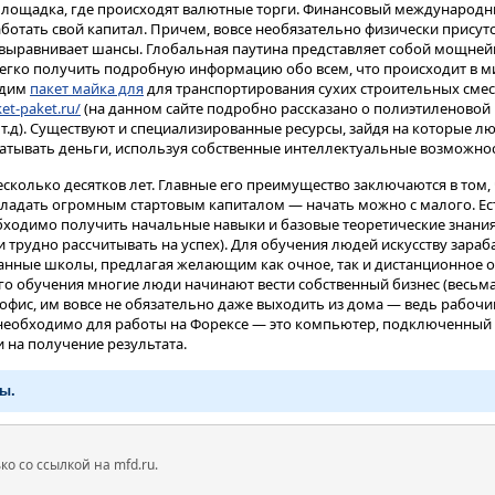
площадка, где происходят валютные торги. Финансовый международ
отать свой капитал. Причем, вовсе необязательно физически присутс
 выравнивает шансы. Глобальная паутина представляет собой мощней
егко получить подробную информацию обо всем, что происходит в м
одим
пакет майка для
для транспортирования сухих строительных сме
et-paket.ru/
(на данном сайте подробно рассказано о полиэтиленовой
и т.д). Существуют и специализированные ресурсы, зайдя на которые
абатывать деньги, используя собственные интеллектуальные возможнос
сколько десятков лет. Главные его преимущество заключаются в том, 
бладать огромным стартовым капиталом — начать можно с малого. Ес
обходимо получить начальные навыки и базовые теоретические знания
 трудно рассчитывать на успех). Для обучения людей искусству зараб
нные школы, предлагая желающим как очное, так и дистанционное о
ого обучения многие люди начинают вести собственный бизнес (весьм
 офис, им вовсе не обязательно даже выходить из дома — ведь рабоч
о необходимо для работы на Форексе — это компьютер, подключенный к
 на получение результата.
ы.
 со ссылкой на mfd.ru.