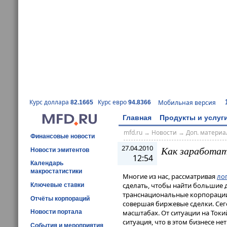
Курс доллара
Курс евро
Мобильная версия
82.1665
94.8366
Главная
Продукты и услуг
mfd.ru
→
Новости
→
Доп. матери
Финансовые новости
27.04.2010
Как заработат
Новости эмитентов
12:54
Календарь
макростатистики
Многие из нас, рассматривая
ло
сделать, чтобы найти большие 
Ключевые ставки
транснациональные корпорации)
Отчёты корпораций
совершая биржевые сделки. Се
Новости портала
масштабах. От ситуации на Токи
ситуация, что в этом бизнесе не
События и мероприятия