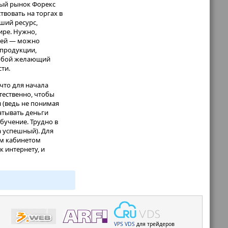
ный рынок Форекс
твовать на торгах в
ший ресурс,
ире. Нужно,
сей — можно
 продукции,
 любой желающий
ти.
что для начала
тественно, чтобы
 (ведь не понимая
атывать деньги
бучение. Трудно в
а успешный). Для
им кабинетом
 интернету, и
VPS
VDS
для трейдеров