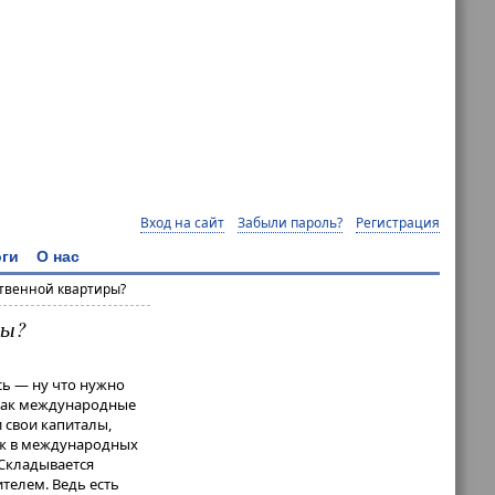
Вход на сайт
Забыли пароль?
Регистрация
ги
О нас
ственной квартиры?
ры?
ь — ну что нужно
 как международные
 свои капиталы,
аж в международных
 Складывается
ителем. Ведь есть