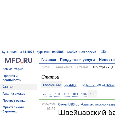
18+
Курс доллара
Курс евро
Мобильная версия
81.4077
94.0585
Главная
Продукты и услуги
Новости
mfd.ru
→
Аналитика
→
Статьи
→
105 страница
Комментарии
Статьи
Прогноз и
реальность
последние
за дату
популярные за неде
Статьи
««
«
101
102
103
104
105
Анализ рисков
Портрет рынка
Отчет UBS об убытках можно назва
22.04.2008
Фрактальный
16:29
Швейцарский ба
барометр