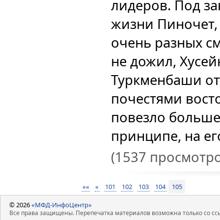
лидеров. Под за
жизни Пиночет, 
очень разных см
не дожил, Хусей
Туркменбаши от
почестями восто
повезло больше 
принципе, на его
(1537 просмотро
««
«
101
102
103
104
105
© 2026
«МФД-ИнфоЦентр»
Все права защищены. Перепечатка материалов возможна только со ссы