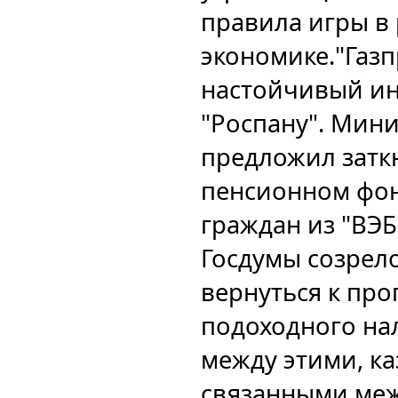
правила игры в
экономике.
"Газ
настойчивый инт
"Роспану". Мин
предложил затк
пенсионном фо
граждан из "ВЭБ
Госдумы созрел
вернуться к про
подоходного на
между этими, ка
связанными меж