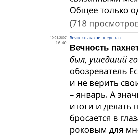
Общее только од
(718 просмотров
Вечность пахнет шерстью
10.01.2007
16:40
Вечность пахне
был, ушедший го
обозреватель
Е
и не верить сво
– январь. А зна
итоги и делать 
бросается в глаз
роковым для мн