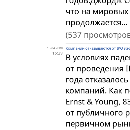
годов.
Джордж Со
что на мировых
продолжается...
(537 просмотров
Компании отказываются от IPO из-
15.04.2008
15:29
В условиях пад
от проведения I
года отказалось
компаний. Как 
Ernst & Young, 
от публичного 
первичном рынк