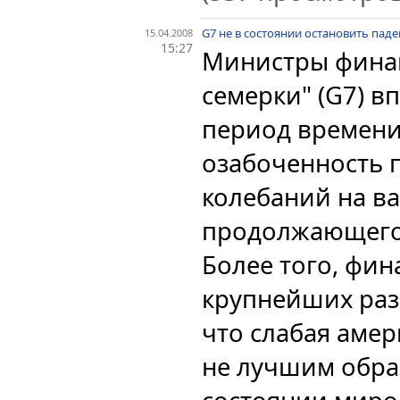
G7 не в состоянии остановить пад
15.04.2008
15:27
Министры фина
семерки" (G7) в
период времен
озабоченность 
колебаний на в
продолжающего 
Более того, фи
крупнейших раз
что слабая аме
не лучшим образ