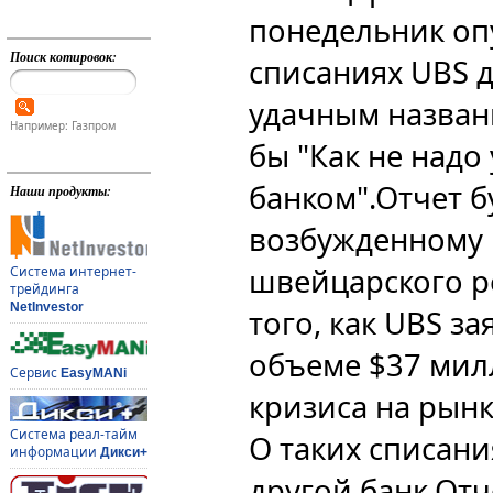
понедельник оп
Поиск котировок:
списаниях UBS д
удачным назван
Например: Газпром
бы "Как не надо
банком".
Отчет б
Наши продукты:
возбужденному 
швейцарского р
Система интернет-
трейдинга
NetInvestor
того, как UBS за
объеме $37 мил
Сервис
EasyMANi
кризиса на рын
Система реал-тайм
О таких списани
информации
Дикси+
другой банк.
Отч