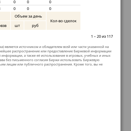
0
0
0
A
0
0
0
A
Объем за день
Кол-во сделок
рвзв
шт
руб
1 – 20 из 117
жа) является источником и обладателем всей или части указанной на
ьнейшее распространение или предоставление Биржевой информации
й информации, а также её использование в игровых, учебных и иных
ава без письменного согласия Биржи использовать Биржевую
м лицам или публичного распространения. Кроме того, вы не