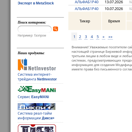
АЛЬФАБ1Р40
13.07.2026
N
Экспорт в MetaStock
АЛЬФАБ1Р40
10.07.2026
N
Тикер
Время
Поиск котировок:
Например: Газпром
1
2
3
4
5
»
»»
Внимание! Уважаемые посетители сай
настоящей странице Биржевой инфор
Наши продукты:
третьим лицам в любом виде и любым
системах, предусматривающих предо
информацию для создания Модифицир
имеете права без письменного согла
Система интернет-
трейдинга
NetInvestor
Сервис
EasyMANi
Система реал-тайм
информации
Дикси+