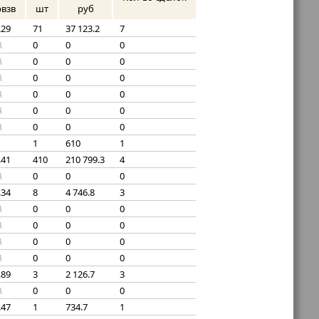
рвзв
шт
руб
.29
71
37 123.2
7
0
0
0
A
0
0
0
A
0
0
0
A
0
0
0
A
0
0
0
A
0
0
0
A
1
610
1
.41
410
210 799.3
4
0
0
0
A
.34
8
4 746.8
3
0
0
0
A
0
0
0
A
0
0
0
A
0
0
0
A
.89
3
2 126.7
3
0
0
0
A
.47
1
734.7
1