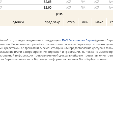
82.65
/A
N/A
N/A
N/A
N/
82.65
/A
N/A
N/A
N/A
N/
Цена
сделки
пред закр
откр
мин
макс
с
та mfd.ru, предупреждаем вас о следующем:
ПАО Московская Биржа
(далее – Бир
мации. Вы не имеете права без письменного согласия Биржи осуществлять дал
и средствами, её трансляцию, демонстрацию или предоставление доступа к тако
ставление и/или распространение Биржевой информации. Вы также не имеете пр
ованной информации предназначенной для дальнейшего предоставления третьи
сия Биржи использовать Биржевую информацию в своих Non-display системах.