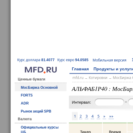
Курс доллара
Курс евро
Мобильная версия
81.4077
94.0585
Главная
Продукты и услуг
mfd.ru
→
Котировки
→
МосБиржа 
Ценные бумаги
АЛЬФАБ1Р40 : МосБир
МосБиржа Основной
FORTS
–
Интервал:
ADR
Рынок акций SPB
1
2
3
4
5
»
»»
Валюта
Официальные курсы
Тикер
Время
ЦБ