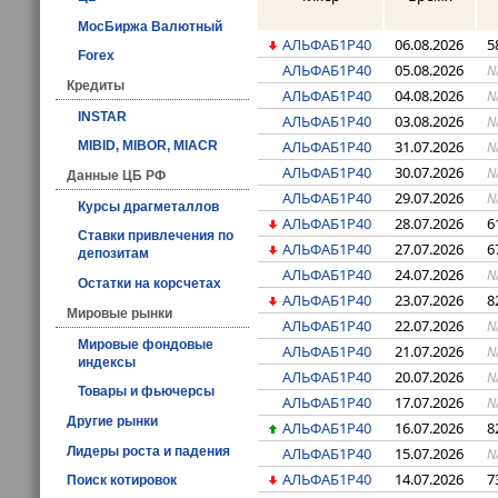
МосБиржа Валютный
АЛЬФАБ1Р40
06.08.2026
5
Forex
АЛЬФАБ1Р40
05.08.2026
N
Кредиты
АЛЬФАБ1Р40
04.08.2026
N
INSTAR
АЛЬФАБ1Р40
03.08.2026
N
АЛЬФАБ1Р40
31.07.2026
N
MIBID, MIBOR, MIACR
АЛЬФАБ1Р40
30.07.2026
N
Данные ЦБ РФ
АЛЬФАБ1Р40
29.07.2026
N
Курсы драгметаллов
АЛЬФАБ1Р40
28.07.2026
6
Ставки привлечения по
АЛЬФАБ1Р40
27.07.2026
6
депозитам
АЛЬФАБ1Р40
24.07.2026
N
Остатки на корсчетах
АЛЬФАБ1Р40
23.07.2026
8
Мировые рынки
АЛЬФАБ1Р40
22.07.2026
N
Мировые фондовые
АЛЬФАБ1Р40
21.07.2026
N
индексы
АЛЬФАБ1Р40
20.07.2026
N
Товары и фьючерсы
АЛЬФАБ1Р40
17.07.2026
N
Другие рынки
АЛЬФАБ1Р40
16.07.2026
8
АЛЬФАБ1Р40
15.07.2026
Лидеры роста и падения
N
АЛЬФАБ1Р40
14.07.2026
7
Поиск котировок