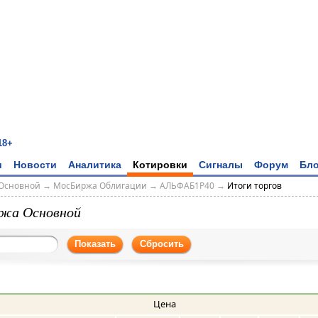
18+
и
Новости
Аналитика
Котировки
Сигналы
Форум
Бло
Основной
→
МосБиржа Облигации
→
АЛЬФАБ1Р40
→
Итоги торгов
жа Основной
Показать
Сбросить
Цена