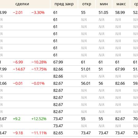
сделки
пред закр
откр
мин
макс
с
8.99
−2.01
−3.30%
61
55
51.05
58.99
52
61
/A
N/A
N/A
N/A
N/
61
/A
N/A
N/A
N/A
N/
61
/A
N/A
N/A
N/A
N/
61
/A
N/A
N/A
N/A
N/
61
/A
N/A
N/A
N/A
N/
61
/A
N/A
N/A
N/A
N/
1
−6.99
−10.28%
67.99
61
61
61
61
7.99
−14.67
−17.75%
82.66
51.01
51
67.99
51
82.66
/A
N/A
N/A
N/A
N/
2.66
−0.01
−0.01%
82.67
56.01
56
82.66
59
82.67
/A
N/A
N/A
N/A
N/
82.67
/A
N/A
N/A
N/A
N/
82.67
/A
N/A
N/A
N/A
N/
82.67
/A
N/A
N/A
N/A
N/
2.67
+9.2
+12.52%
73.47
55
55
82.67
70
73.47
/A
N/A
N/A
N/A
N/
3.47
−9.18
−11.11%
82.65
73.47
73.47
73.47
73