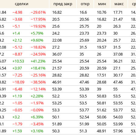
сделки
пред закр
откр
мин
макс
с
1.84
−4.98
−29.61%
16.82
16.6
10.76
17.71
14
6.82
−3.68
−17.95%
20.5
20.56
16.82
21.47
18
0.5
−5.1
−19.92%
25.6
25.75
20
26.3
22
5.6
+1.4
+5.79%
24.2
23.73
23.73
30
26
4.2
+2.12
+9.60%
22.08
25.69
20.24
25.7
22
2.08
−5.12
−18.82%
27.2
31.5
19.57
31.5
22
7.2
−8.87
−24.59%
36.07
35
26
37.08
31
6.07
+10.53
+41.23%
25.54
25.54
25.54
36.21
32
5.54
+3.97
+18.41%
21.57
20.59
20.59
27.1
25
1.57
−7.25
−25.16%
28.82
28.82
17.51
30.17
20
8.82
−18.09
−38.56%
46.91
47.46
28.68
47.46
31
6.91
−6.48
−12.14%
53.39
53.39
39
55
47
3.39
+1.19
+2.28%
52.2
53.5
50.83
53.5
52
2.2
−1.05
−1.97%
53.25
53.5
50.81
53.55
52
3.25
−0.05
−0.09%
53.3
53.77
51.62
53.77
52
3.3
+3.2
+6.39%
50.1
52.54
50.06
54.03
52
0.1
−1.79
−3.45%
51.89
51.99
50.05
53.99
51
1.89
+1.59
+3.16%
50.3
51.3
48.91
57.96
53