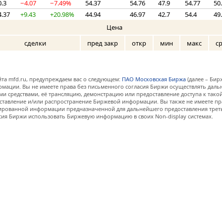
0.3
−4.07
−7.49%
54.37
54.76
47.9
54.77
50
4.37
+9.43
+20.98%
44.94
46.97
42.7
54.4
49
Цена
сделки
пред закр
откр
мин
макс
с
та mfd.ru, предупреждаем вас о следующем:
ПАО Московская Биржа
(далее – Бир
мации. Вы не имеете права без письменного согласия Биржи осуществлять дал
и средствами, её трансляцию, демонстрацию или предоставление доступа к тако
ставление и/или распространение Биржевой информации. Вы также не имеете пр
ованной информации предназначенной для дальнейшего предоставления третьи
сия Биржи использовать Биржевую информацию в своих Non-display системах.