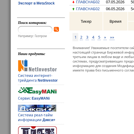
ГЛАВСНАБ02
07.05.2026
5
Экспорт в MetaStock
ГЛАВСНАБ02
06.05.2026
5
Тикер
Время
Поиск котировок:
Например: Газпром
1
2
3
4
5
»
»»
Внимание! Уважаемые посетители сай
настоящей странице Биржевой инфор
Наши продукты:
третьим лицам в любом виде и любым
системах, предусматривающих предо
информацию для создания Модифицир
имеете права без письменного согла
Система интернет-
трейдинга
NetInvestor
Сервис
EasyMANi
Система реал-тайм
информации
Дикси+