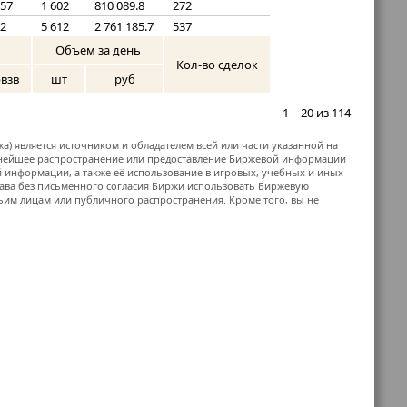
.57
1 602
810 089.8
272
.2
5 612
2 761 185.7
537
Объем за день
Кол-во сделок
рвзв
шт
руб
1 – 20 из 114
жа) является источником и обладателем всей или части указанной на
ьнейшее распространение или предоставление Биржевой информации
й информации, а также её использование в игровых, учебных и иных
ава без письменного согласия Биржи использовать Биржевую
м лицам или публичного распространения. Кроме того, вы не