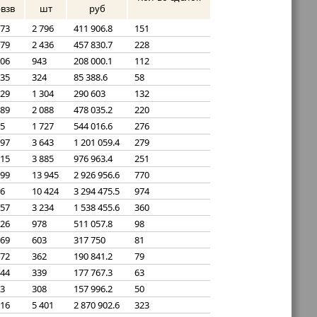
рвзв
шт
руб
.73
2 796
411 906.8
151
.79
2 436
457 830.7
228
.06
943
208 000.1
112
.35
324
85 388.6
58
.29
1 304
290 603
132
.89
2 088
478 035.2
220
.5
1 727
544 016.6
276
.97
3 643
1 201 059.4
279
.15
3 885
976 963.4
251
.99
13 945
2 926 956.6
770
.6
10 424
3 294 475.5
974
.57
3 234
1 538 455.6
360
.26
978
511 057.8
98
.69
603
317 750
81
.72
362
190 841.2
79
.44
339
177 767.3
63
.3
308
157 996.2
50
.16
5 401
2 870 902.6
323