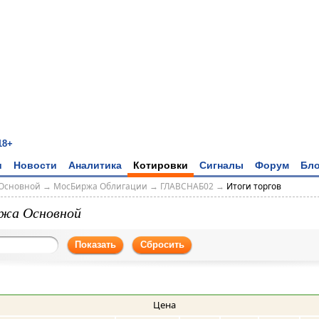
18+
и
Новости
Аналитика
Котировки
Сигналы
Форум
Бло
Основной
→
МосБиржа Облигации
→
ГЛАВСНАБ02
→
Итоги торгов
жа Основной
Показать
Сбросить
Цена