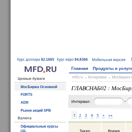
Курс доллара
Курс евро
Мобильная версия
82.1665
94.8366
Главная
Продукты и услуг
mfd.ru
→
Котировки
→
МосБиржа 
Ценные бумаги
ГЛАВСНАБ02 : МосБир
МосБиржа Основной
FORTS
–
Интервал:
ADR
Рынок акций SPB
1
2
3
4
5
»
»»
Валюта
Официальные курсы
Тикер
Время
ЦБ