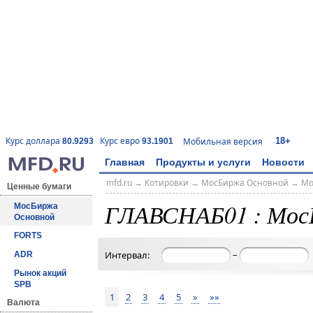
18+
Курс доллара
Курс евро
Мобильная версия
80.9293
93.1901
Главная
Продукты и услуги
Новости
mfd.ru
→
Котировки
→
МосБиржа Основной
→
Мо
Ценные бумаги
ГЛАВСНАБ01 : Мос
МосБиржа
Основной
FORTS
–
Интервал:
ADR
Рынок акций
SPB
1
2
3
4
5
»
»»
Валюта