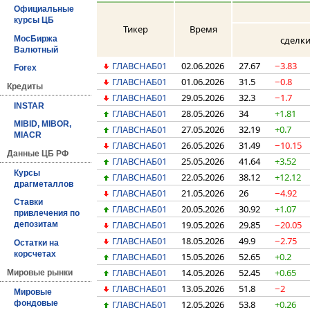
Официальные
курсы ЦБ
Тикер
Время
МосБиржа
сделк
Валютный
ГЛАВСНАБ01
02.06.2026
27.67
−3.83
Forex
ГЛАВСНАБ01
01.06.2026
31.5
−0.8
Кредиты
ГЛАВСНАБ01
29.05.2026
32.3
−1.7
INSTAR
ГЛАВСНАБ01
28.05.2026
34
+1.81
MIBID, MIBOR,
ГЛАВСНАБ01
27.05.2026
32.19
+0.7
MIACR
ГЛАВСНАБ01
26.05.2026
31.49
−10.15
Данные ЦБ РФ
ГЛАВСНАБ01
25.05.2026
41.64
+3.52
Курсы
ГЛАВСНАБ01
22.05.2026
38.12
+12.12
драгметаллов
ГЛАВСНАБ01
21.05.2026
26
−4.92
Ставки
ГЛАВСНАБ01
20.05.2026
30.92
+1.07
привлечения по
ГЛАВСНАБ01
19.05.2026
29.85
−20.05
депозитам
ГЛАВСНАБ01
18.05.2026
49.9
−2.75
Остатки на
корсчетах
ГЛАВСНАБ01
15.05.2026
52.65
+0.2
ГЛАВСНАБ01
14.05.2026
52.45
+0.65
Мировые рынки
ГЛАВСНАБ01
13.05.2026
51.8
−2
Мировые
фондовые
ГЛАВСНАБ01
12.05.2026
53.8
+0.26