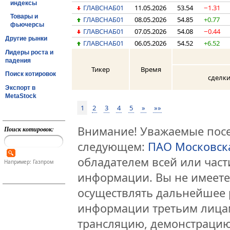
индексы
ГЛАВСНАБ01
11.05.2026
53.54
−1.31
Товары и
ГЛАВСНАБ01
08.05.2026
54.85
+0.77
фьючерсы
ГЛАВСНАБ01
07.05.2026
54.08
−0.44
Другие рынки
ГЛАВСНАБ01
06.05.2026
54.52
+6.52
Лидеры роста и
падения
Тикер
Время
Поиск котировок
сделк
Экспорт в
MetaStock
1
2
3
4
5
»
»»
Внимание! Уважаемые посет
Поиск котировок:
следующем:
ПАО Московск
обладателем всей или час
Например: Газпром
информации. Вы не имеете
осуществлять дальнейшее 
информации третьим лицам
трансляцию, демонстрацию