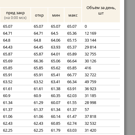
Объём за день,
пред закр
шт
откр
мин
макс
(на 0:00 мск)
65.07
65.07
65.07
65.07
0
64.71
64.71
64.5
65.36
12 169
64.8
64.8
64.06
65.15
33 144
64.43
64.45
63.93
65.37
29 814
65.87
65.87
64.01
65.89
32 755
65.69
66.36
65.06
66.64
30 126
65.85
65.85
65.62
65.85
416
65.91
65.91
65.41
66.77
32 722
63.52
63.52
63.41
66.34
49 759
61.61
61.61
61.38
63.91
36 923
60.9
60.9
60.35
62.03
31 185
61.34
61.29
60.07
61.55
28 998
61.37
61.37
61.34
61.37
57
61.06
61.06
60.14
61.47
37 818
62.43
62.43
60.85
62.74
32 532
62.25
62.25
61.79
63.03
31 420