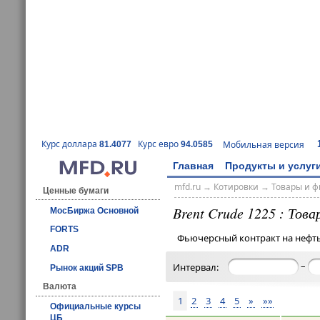
Курс доллара
Курс евро
Мобильная версия
81.4077
94.0585
Главная
Продукты и услуг
mfd.ru
→
Котировки
→
Товары и 
Ценные бумаги
Brent Crude 1225 : Тов
МосБиржа Основной
FORTS
Фьючерсный контракт на нефть 
ADR
–
Интервал:
Рынок акций SPB
Валюта
1
2
3
4
5
»
»»
Официальные курсы
ЦБ