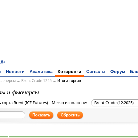
18+
и
Новости
Аналитика
Котировки
Сигналы
Форум
Бло
фьючерсы
→
Brent Crude 1225
→
Итоги торгов
ары и фьючерсы
сорта Brent (ICE Futures) Месяц исполнения:
Brent Crude (12.2025)
Показать
Сбросить