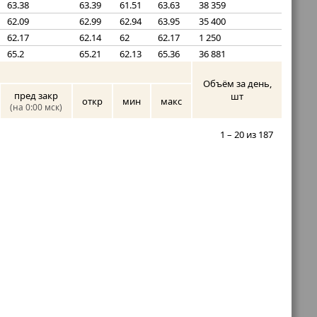
63.38
63.39
61.51
63.63
38 359
62.09
62.99
62.94
63.95
35 400
62.17
62.14
62
62.17
1 250
65.2
65.21
62.13
65.36
36 881
Объём за день,
пред закр
шт
откр
мин
макс
(на 0:00 мск)
1 – 20 из 187