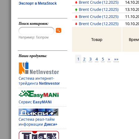
Brent Crude (12.2025)
14.10.2
Экспорт в MetaStock
Brent Crude (12.2025)
13.10.2
Brent Crude (12.2025)
11.10.2
Поиск котировок:
Brent Crude (12.2025)
10.10.2
Например: Газпром
Товар
Врем
Наши продукты:
1
2
3
4
5
»
»»
Система интернет-
трейдинга
NetInvestor
Сервис
EasyMANi
Система реал-тайм
информации
Дикси+