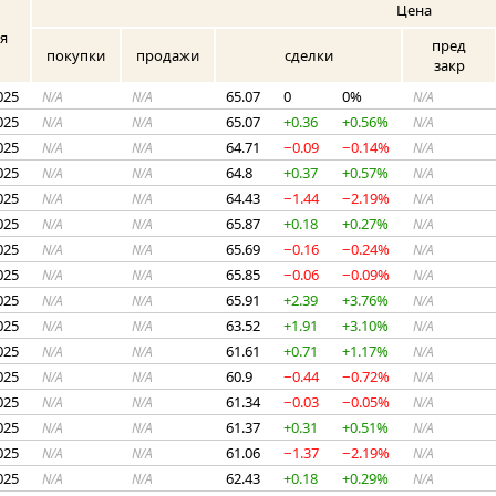
Цена
я
пред
покупки
продажи
сделки
закр
025
65.07
0
0%
N/A
N/A
N/A
025
65.07
+0.36
+0.56%
N/A
N/A
N/A
025
64.71
−0.09
−0.14%
N/A
N/A
N/A
025
64.8
+0.37
+0.57%
N/A
N/A
N/A
025
64.43
−1.44
−2.19%
N/A
N/A
N/A
025
65.87
+0.18
+0.27%
N/A
N/A
N/A
025
65.69
−0.16
−0.24%
N/A
N/A
N/A
025
65.85
−0.06
−0.09%
N/A
N/A
N/A
025
65.91
+2.39
+3.76%
N/A
N/A
N/A
025
63.52
+1.91
+3.10%
N/A
N/A
N/A
025
61.61
+0.71
+1.17%
N/A
N/A
N/A
025
60.9
−0.44
−0.72%
N/A
N/A
N/A
025
61.34
−0.03
−0.05%
N/A
N/A
N/A
025
61.37
+0.31
+0.51%
N/A
N/A
N/A
025
61.06
−1.37
−2.19%
N/A
N/A
N/A
025
62.43
+0.18
+0.29%
N/A
N/A
N/A