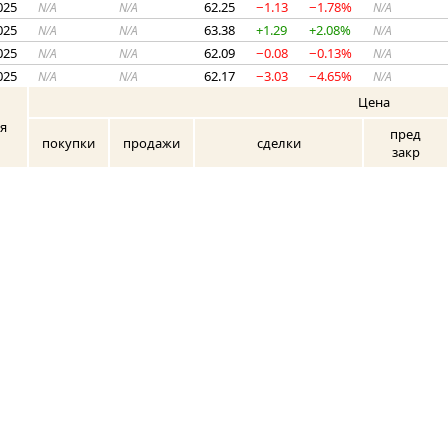
025
62.25
−1.13
−1.78%
N/A
N/A
N/A
025
63.38
+1.29
+2.08%
N/A
N/A
N/A
025
62.09
−0.08
−0.13%
N/A
N/A
N/A
025
62.17
−3.03
−4.65%
N/A
N/A
N/A
Цена
я
пред
покупки
продажи
сделки
закр