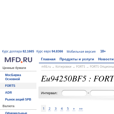
18+
Курс доллара
Курс евро
Мобильная версия
82.1665
94.8366
Главная
Продукты и услуги
Новости
mfd.ru
→
Котировки
→
FORTS
→
FORTS Опционы
Ценные бумаги
Eu94250BF5 : FORT
МосБиржа
Основной
FORTS
–
Интервал:
ADR
Рынок акций SPB
Валюта
1
2
3
4
5
»
»»
Официальные