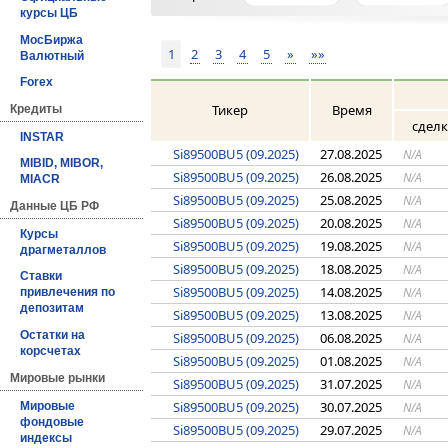
курсы ЦБ
МосБиржа
1
2
3
4
5
»
»»
Валютный
Forex
Тикер
Время
Кредиты
сдел
INSTAR
Si89500BU5 (09.2025)
27.08.2025
N/A
MIBID, MIBOR,
Si89500BU5 (09.2025)
26.08.2025
N/A
MIACR
Si89500BU5 (09.2025)
25.08.2025
N/A
Данные ЦБ РФ
Si89500BU5 (09.2025)
20.08.2025
N/A
Курсы
Si89500BU5 (09.2025)
19.08.2025
N/A
драгметаллов
Si89500BU5 (09.2025)
18.08.2025
N/A
Ставки
Si89500BU5 (09.2025)
14.08.2025
N/A
привлечения по
депозитам
Si89500BU5 (09.2025)
13.08.2025
N/A
Остатки на
Si89500BU5 (09.2025)
06.08.2025
N/A
корсчетах
Si89500BU5 (09.2025)
01.08.2025
N/A
Мировые рынки
Si89500BU5 (09.2025)
31.07.2025
N/A
Si89500BU5 (09.2025)
30.07.2025
Мировые
N/A
фондовые
Si89500BU5 (09.2025)
29.07.2025
N/A
индексы