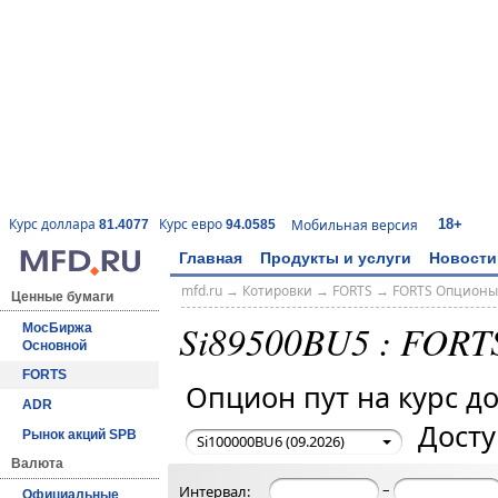
18+
Курс доллара
Курс евро
Мобильная версия
81.4077
94.0585
Главная
Продукты и услуги
Новости
mfd.ru
→
Котировки
→
FORTS
→
FORTS Опционы
Ценные бумаги
Si89500BU5 : FORT
МосБиржа
Основной
FORTS
Опцион пут на курс 
ADR
Досту
Рынок акций SPB
Si100000BU6 (09.2026)
Валюта
–
Интервал:
Официальные