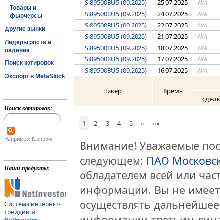
Si89500BU5 (09.2025)
25.07.2025
N/A
Товары и
Si89500BU5 (09.2025)
24.07.2025
N/A
фьючерсы
Si89500BU5 (09.2025)
22.07.2025
N/A
Другие рынки
Si89500BU5 (09.2025)
21.07.2025
N/A
Лидеры роста и
Si89500BU5 (09.2025)
18.07.2025
N/A
падения
Si89500BU5 (09.2025)
17.07.2025
N/A
Поиск котировок
Si89500BU5 (09.2025)
16.07.2025
N/A
Экспорт в MetaStock
Тикер
Время
сдел
Поиск котировок:
1
2
3
4
5
»
»»
Например: Газпром
Внимание! Уважаемые посе
следующем:
ПАО Московс
Наши продукты:
обладателем всей или час
информации. Вы не имеет
осуществлять дальнейшее
Система интернет-
трейдинга
информации третьим лица
NetInvestor