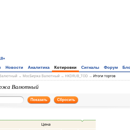
18+
и
Новости
Аналитика
Котировки
Сигналы
Форум
Бло
Валютный
→
МосБиржа Валютный
→
HKDRUB_TOD
→
Итоги торгов
ржа Валютный
Показать
Сбросить
Цена