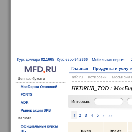
Курс доллара
Курс евро
Мобильная версия
82.1665
94.8366
Главная
Продукты и услуг
mfd.ru
→
Котировки
→
МосБиржа 
Ценные бумаги
HKDRUB_TOD : МосБи
МосБиржа Основной
FORTS
–
Интервал:
ADR
Рынок акций SPB
1
2
3
4
5
»
»»
Валюта
Официальные курсы
Тикер
Время
ЦБ