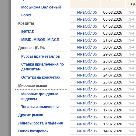
сд
МосБиржа Валютный
ИнвОбл06
06.08.2026
N/A
Forex
ИнвОбл06
05.08.2026
N/A
Кредиты
ИнвОбл06
04.08.2026
N/A
INSTAR
ИнвОбл06
03.08.2026
N/A
ИнвОбл06
31.07.2026
N/A
MIBID, MIBOR, MIACR
ИнвОбл06
30.07.2026
N/A
Данные ЦБ РФ
ИнвОбл06
29.07.2026
N/A
Курсы драгметаллов
ИнвОбл06
28.07.2026
N/A
Ставки привлечения по
ИнвОбл06
27.07.2026
N/A
депозитам
ИнвОбл06
24.07.2026
N/A
Остатки на корсчетах
ИнвОбл06
23.07.2026
N/A
Мировые рынки
ИнвОбл06
22.07.2026
N/A
Мировые фондовые
ИнвОбл06
21.07.2026
N/A
индексы
ИнвОбл06
20.07.2026
N/A
Товары и фьючерсы
ИнвОбл06
17.07.2026
N/A
Другие рынки
ИнвОбл06
16.07.2026
N/A
ИнвОбл06
15.07.2026
Лидеры роста и падения
N/A
ИнвОбл06
14.07.2026
N/A
Поиск котировок