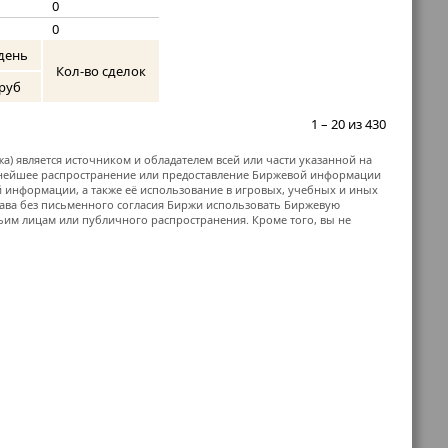
0
0
день
Кол-во сделок
руб
1 – 20 из 430
жа) является источником и обладателем всей или части указанной на
ьнейшее распространение или предоставление Биржевой информации
й информации, а также её использование в игровых, учебных и иных
ава без письменного согласия Биржи использовать Биржевую
м лицам или публичного распространения. Кроме того, вы не