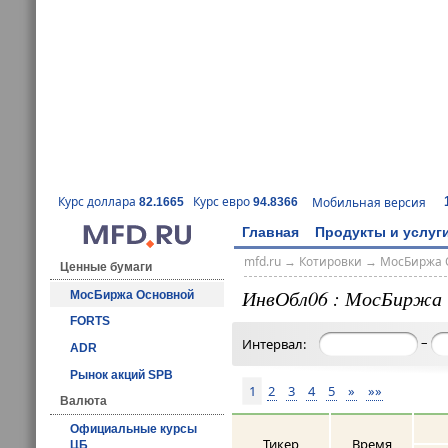
Курс доллара
Курс евро
Мобильная версия
82.1665
94.8366
Главная
Продукты и услуг
mfd.ru
→
Котировки
→
МосБиржа 
Ценные бумаги
ИнвОбл06 : МосБиржа 
МосБиржа Основной
FORTS
–
Интервал:
ADR
Рынок акций SPB
1
2
3
4
5
»
»»
Валюта
Официальные курсы
Тикер
Время
ЦБ