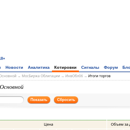
18+
и
Новости
Аналитика
Котировки
Сигналы
Форум
Бло
Основной
→
МосБиржа Облигации
→
ИнвОбл06
→
Итоги торгов
Основной
Показать
Сбросить
Цена
Объем за 