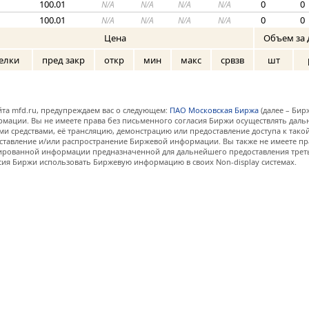
100.01
0
0
N/A
N/A
N/A
N/A
100.01
0
0
N/A
N/A
N/A
N/A
Цена
Объем за 
елки
пред закр
откр
мин
макс
срвзв
шт
та mfd.ru, предупреждаем вас о следующем:
ПАО Московская Биржа
(далее – Бир
мации. Вы не имеете права без письменного согласия Биржи осуществлять дал
и средствами, её трансляцию, демонстрацию или предоставление доступа к тако
ставление и/или распространение Биржевой информации. Вы также не имеете пр
ованной информации предназначенной для дальнейшего предоставления третьи
сия Биржи использовать Биржевую информацию в своих Non-display системах.