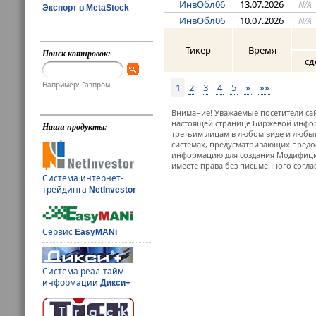
ИнвОбл06
13.07.2026
N/A
Экспорт в MetaStock
ИнвОбл06
10.07.2026
N/A
Тикер
Время
Поиск котировок:
сд
Например: Газпром
1
2
3
4
5
»
»»
Внимание! Уважаемые посетители сай
настоящей странице Биржевой инфор
Наши продукты:
третьим лицам в любом виде и любым
системах, предусматривающих предо
информацию для создания Модифицир
имеете права без письменного согла
Система интернет-
трейдинга
NetInvestor
Сервис
EasyMANi
Система реал-тайм
информации
Дикси+