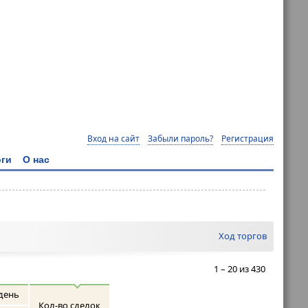
Вход на сайт
Забыли пароль?
Регистрация
ги
О нас
Ход торгов
1 – 20 из 430
день
Кол-во сделок