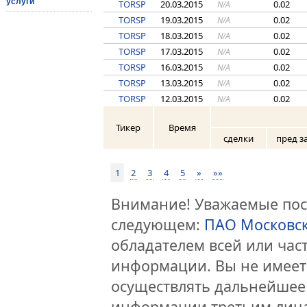
услуги
TORSP
20.03.2015
0.02
N/A
TORSP
19.03.2015
0.02
N/A
TORSP
18.03.2015
0.02
N/A
TORSP
17.03.2015
0.02
N/A
TORSP
16.03.2015
0.02
N/A
TORSP
13.03.2015
0.02
N/A
TORSP
12.03.2015
0.02
N/A
Тикер
Время
сделки
пред з
1
2
3
4
5
»
»»
Внимание! Уважаемые посе
следующем:
ПАО Московс
обладателем всей или час
информации. Вы не имеет
осуществлять дальнейшее
информации третьим лица