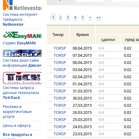
Система интернет-
1
2
3
4
5
»
»»
трейдинга
NetInvestor
Тикер
Время
сделки
пред з
Сервис
EasyMANi
TORSP
08.04.2015
0.02
N/A
TORSP
07.04.2015
0.02
N/A
Система реал-тайм
TORSP
06.04.2015
0.02
N/A
информации
Дикси+
TORSP
03.04.2015
0.02
N/A
TORSP
02.04.2015
0.02
N/A
TORSP
01.04.2015
0.02
N/A
Система запроса
TORSP
31.03.2015
0.02
N/A
данных теханализа
TORSP
30.03.2015
0.02
N/A
TickTrack
TORSP
27.03.2015
0.02
N/A
Реклама и
маркетинговые
TORSP
26.03.2015
0.02
N/A
услуги
TORSP
25.03.2015
0.02
N/A
Цены и оферта
TORSP
24.03.2015
0.02
N/A
TORSP
23.03.2015
0.02
N/A
Все продукты и