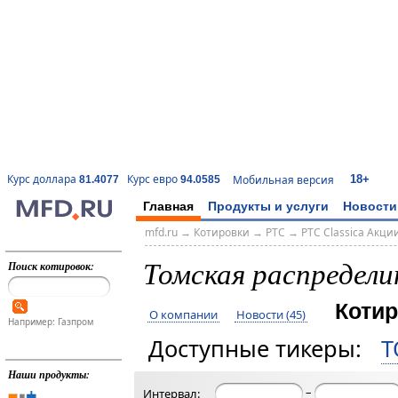
18+
Курс доллара
Курс евро
Мобильная версия
81.4077
94.0585
Главная
Продукты и услуги
Новости
mfd.ru
→
Котировки
→
РТС
→
РТС Classica Акци
Томская распредел
Поиск котировок:
Котир
О компании
Новости (45)
Например: Газпром
Доступные тикеры:
T
Наши продукты:
–
Интервал: