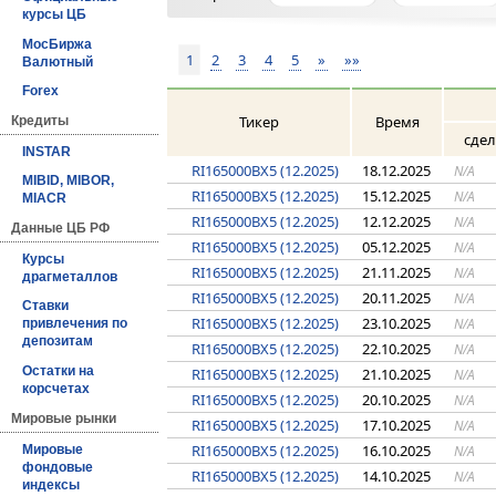
курсы ЦБ
МосБиржа
1
2
3
4
5
»
»»
Валютный
Forex
Тикер
Время
Кредиты
сде
INSTAR
RI165000BX5 (12.2025)
18.12.2025
N/A
MIBID, MIBOR,
RI165000BX5 (12.2025)
15.12.2025
N/A
MIACR
RI165000BX5 (12.2025)
12.12.2025
N/A
Данные ЦБ РФ
RI165000BX5 (12.2025)
05.12.2025
N/A
Курсы
RI165000BX5 (12.2025)
21.11.2025
N/A
драгметаллов
RI165000BX5 (12.2025)
20.11.2025
N/A
Ставки
RI165000BX5 (12.2025)
23.10.2025
N/A
привлечения по
депозитам
RI165000BX5 (12.2025)
22.10.2025
N/A
Остатки на
RI165000BX5 (12.2025)
21.10.2025
N/A
корсчетах
RI165000BX5 (12.2025)
20.10.2025
N/A
Мировые рынки
RI165000BX5 (12.2025)
17.10.2025
N/A
RI165000BX5 (12.2025)
16.10.2025
Мировые
N/A
фондовые
RI165000BX5 (12.2025)
14.10.2025
N/A
индексы