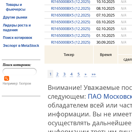
RI165000BX5 (12.2025)
10.10.2025
N/A
Товары и
RI165000BX5 (12.2025)
08.10.2025
N/A
фьючерсы
RI165000BX5 (12.2025)
07.10.2025
N/A
Другие рынки
RI165000BX5 (12.2025)
03.10.2025
N/A
Лидеры роста и
RI165000BX5 (12.2025)
02.10.2025
N/A
падения
RI165000BX5 (12.2025)
01.10.2025
N/A
Поиск котировок
RI165000BX5 (12.2025)
30.09.2025
N/A
Экспорт в MetaStock
Тикер
Время
сде
Поиск котировок:
1
2
3
4
5
»
»»
Например: Газпром
Внимание! Уважаемые посе
следующем:
ПАО Московс
обладателем всей или час
информации. Вы не имеет
осуществлять дальнейшее
информации третьим лица