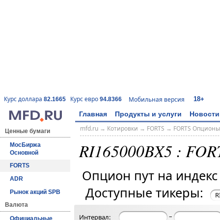
18+
Курс доллара
Курс евро
Мобильная версия
82.1665
94.8366
Главная
Продукты и услуги
Новости
mfd.ru
→
Котировки
→
FORTS
→
FORTS Опционы
Ценные бумаги
RI165000BX5 : FOR
МосБиржа
Основной
FORTS
Опцион пут на индек
ADR
Доступные тикеры:
Рынок акций SPB
R
Валюта
–
Интервал:
Официальные