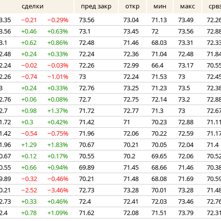
сделки
пред закр
откр
мин
макс
срв
3.35
−0.21
−0.29%
73.56
73.04
71.13
73.49
72.2
3.56
+0.46
+0.63%
73.1
73.45
72
73.56
72.8
3.1
+0.62
+0.86%
72.48
71.46
68.03
73.31
72.3
2.48
+0.24
+0.33%
72.24
72.36
71.04
72.48
71.8
2.24
−0.02
−0.03%
72.26
72.99
66.4
73.17
70.5
2.26
−0.74
−1.01%
73
72.24
71.53
73
72.4
3
+0.24
+0.33%
72.76
73.25
71.23
73.5
72.3
2.76
+0.06
+0.08%
72.7
72.75
72.14
73.2
72.8
2.7
+0.98
+1.37%
71.72
72.77
71.3
73
72.6
1.72
+0.3
+0.42%
71.42
71
70.23
72.88
71.1
1.42
−0.54
−0.75%
71.96
72.06
70.22
72.59
71.1
1.96
+1.29
+1.83%
70.67
70.21
70.05
72.04
71.4
0.67
+0.12
+0.17%
70.55
70.2
69.65
72.06
70.5
0.55
+0.66
+0.94%
69.89
71.45
68.66
71.46
70.3
9.89
−0.32
−0.46%
70.21
71.48
68.08
71.69
70.5
0.21
−2.52
−3.46%
72.73
73.28
70.01
73.28
71.4
2.73
+0.33
+0.46%
72.4
72.41
72.03
73.46
72.7
2.4
+0.78
+1.09%
71.62
72.08
71.51
73.79
72.3