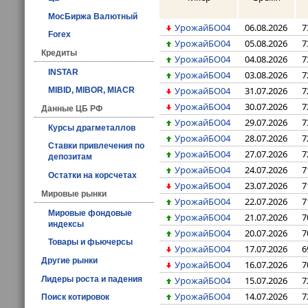
МосБиржа Валютный
УрожайБО04
06.08.2026
7
Forex
УрожайБО04
05.08.2026
7
Кредиты
УрожайБО04
04.08.2026
7
INSTAR
УрожайБО04
03.08.2026
7
УрожайБО04
31.07.2026
7
MIBID, MIBOR, MIACR
УрожайБО04
30.07.2026
7
Данные ЦБ РФ
УрожайБО04
29.07.2026
7
Курсы драгметаллов
УрожайБО04
28.07.2026
7
Ставки привлечения по
УрожайБО04
27.07.2026
7
депозитам
УрожайБО04
24.07.2026
7
Остатки на корсчетах
УрожайБО04
23.07.2026
7
Мировые рынки
УрожайБО04
22.07.2026
7
Мировые фондовые
УрожайБО04
21.07.2026
7
индексы
УрожайБО04
20.07.2026
7
Товары и фьючерсы
УрожайБО04
17.07.2026
6
Другие рынки
УрожайБО04
16.07.2026
7
УрожайБО04
15.07.2026
7
Лидеры роста и падения
УрожайБО04
14.07.2026
7
Поиск котировок