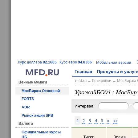
Курс доллара
Курс евро
Мобильная версия
82.1665
94.8366
Главная
Продукты и услуг
mfd.ru
→
Котировки
→
МосБиржа 
Ценные бумаги
УрожайБО04 : МосБир
МосБиржа Основной
FORTS
–
Интервал:
ADR
Рынок акций SPB
1
2
3
4
5
»
»»
Валюта
Официальные курсы
Тикер
Время
ЦБ