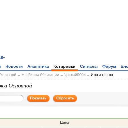
18+
и
Новости
Аналитика
Котировки
Сигналы
Форум
Бло
Основной
→
МосБиржа Облигации
→
УрожайБО04
→
Итоги торгов
жа Основной
Показать
Сбросить
Цена