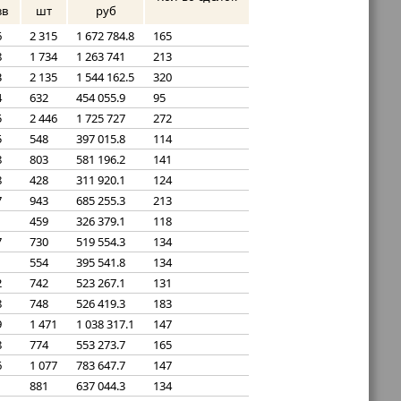
зв
шт
руб
6
2 315
1 672 784.8
165
8
1 734
1 263 741
213
3
2 135
1 544 162.5
320
4
632
454 055.9
95
5
2 446
1 725 727
272
5
548
397 015.8
114
8
803
581 196.2
141
8
428
311 920.1
124
7
943
685 255.3
213
1
459
326 379.1
118
7
730
519 554.3
134
554
395 541.8
134
2
742
523 267.1
131
8
748
526 419.3
183
9
1 471
1 038 317.1
147
8
774
553 273.7
165
6
1 077
783 647.7
147
1
881
637 044.3
134