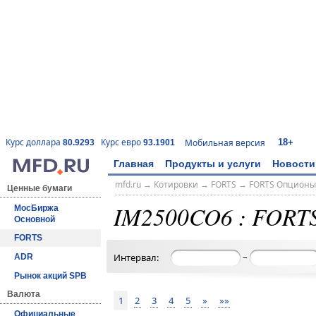
18+
Курс доллара
Курс евро
Мобильная версия
80.9293
93.1901
Главная
Продукты и услуги
Новости
mfd.ru
→
Котировки
→
FORTS
→
FORTS Опционы
Ценные бумаги
IM2500CO6 : FORT
МосБиржа
Основной
FORTS
–
Интервал:
ADR
Рынок акций SPB
Валюта
1
2
3
4
5
»
»»
Официальные