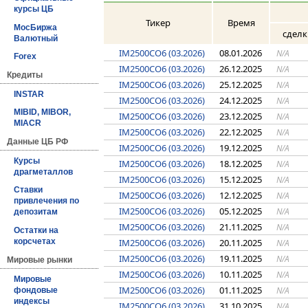
курсы ЦБ
Тикер
Время
МосБиржа
сделк
Валютный
IM2500CO6 (03.2026)
08.01.2026
N/A
Forex
IM2500CO6 (03.2026)
26.12.2025
N/A
Кредиты
IM2500CO6 (03.2026)
25.12.2025
N/A
INSTAR
IM2500CO6 (03.2026)
24.12.2025
N/A
MIBID, MIBOR,
IM2500CO6 (03.2026)
23.12.2025
N/A
MIACR
IM2500CO6 (03.2026)
22.12.2025
N/A
Данные ЦБ РФ
IM2500CO6 (03.2026)
19.12.2025
N/A
Курсы
IM2500CO6 (03.2026)
18.12.2025
N/A
драгметаллов
IM2500CO6 (03.2026)
15.12.2025
N/A
Ставки
IM2500CO6 (03.2026)
12.12.2025
N/A
привлечения по
IM2500CO6 (03.2026)
05.12.2025
N/A
депозитам
IM2500CO6 (03.2026)
21.11.2025
N/A
Остатки на
IM2500CO6 (03.2026)
20.11.2025
корсчетах
N/A
IM2500CO6 (03.2026)
19.11.2025
N/A
Мировые рынки
IM2500CO6 (03.2026)
10.11.2025
N/A
Мировые
IM2500CO6 (03.2026)
01.11.2025
N/A
фондовые
индексы
IM2500CO6 (03.2026)
31.10.2025
N/A