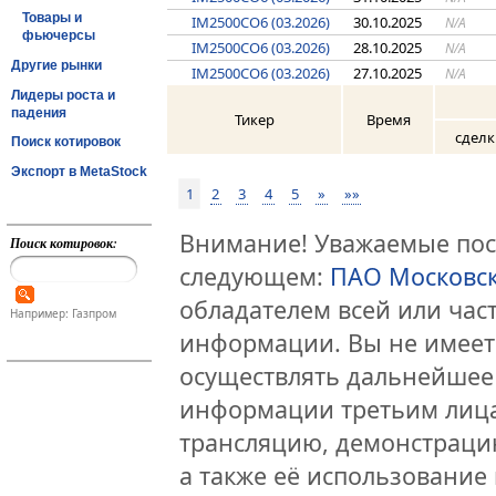
Товары и
IM2500CO6 (03.2026)
30.10.2025
N/A
фьючерсы
IM2500CO6 (03.2026)
28.10.2025
N/A
Другие рынки
IM2500CO6 (03.2026)
27.10.2025
N/A
Лидеры роста и
падения
Тикер
Время
сделк
Поиск котировок
Экспорт в MetaStock
1
2
3
4
5
»
»»
Внимание! Уважаемые посе
Поиск котировок:
следующем:
ПАО Московс
обладателем всей или час
Например: Газпром
информации. Вы не имеет
осуществлять дальнейшее
информации третьим лица
трансляцию, демонстраци
а также её использование 