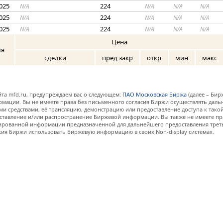
2025
224
N/A
N/A
N/A
N/A
2025
224
N/A
N/A
N/A
N/A
2025
224
N/A
N/A
N/A
N/A
Цена
мя
сделки
пред закр
откр
мин
макс
та mfd.ru, предупреждаем вас о следующем:
ПАО Московская Биржа
(далее – Бир
мации. Вы не имеете права без письменного согласия Биржи осуществлять дал
и средствами, её трансляцию, демонстрацию или предоставление доступа к тако
ставление и/или распространение Биржевой информации. Вы также не имеете пр
ованной информации предназначенной для дальнейшего предоставления третьи
сия Биржи использовать Биржевую информацию в своих Non-display системах.