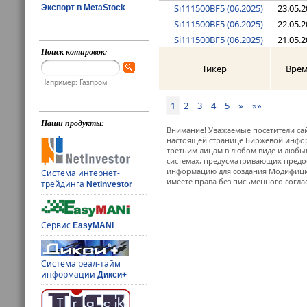
Si111500BF5 (06.2025)
23.05.
Экспорт в MetaStock
Si111500BF5 (06.2025)
22.05.
Si111500BF5 (06.2025)
21.05.
Поиск котировок:
Тикер
Вре
Например: Газпром
1
2
3
4
5
»
»»
Наши продукты:
Внимание! Уважаемые посетители сай
настоящей странице Биржевой инфор
третьим лицам в любом виде и любым
системах, предусматривающих предо
информацию для создания Модифицир
Система интернет-
имеете права без письменного согла
трейдинга
NetInvestor
Сервис
EasyMANi
Система реал-тайм
информации
Дикси+