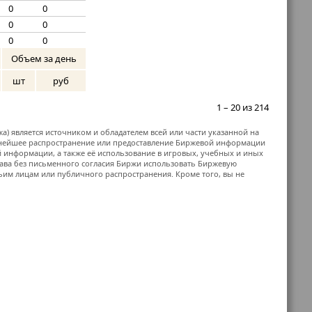
0
0
0
0
0
0
Объем за день
шт
руб
1 – 20 из 214
жа) является источником и обладателем всей или части указанной на
ьнейшее распространение или предоставление Биржевой информации
й информации, а также её использование в игровых, учебных и иных
ава без письменного согласия Биржи использовать Биржевую
м лицам или публичного распространения. Кроме того, вы не