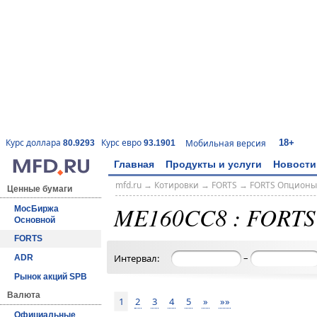
18+
Курс доллара
Курс евро
Мобильная версия
80.9293
93.1901
Главная
Продукты и услуги
Новости
mfd.ru
→
Котировки
→
FORTS
→
FORTS Опционы
Ценные бумаги
ME160CC8 : FORTS
МосБиржа
Основной
FORTS
–
Интервал:
ADR
Рынок акций SPB
Валюта
1
2
3
4
5
»
»»
Официальные