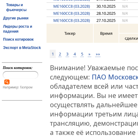
Товары и
ME160CC8 (03.2028)
30.10.2025
N/A
фьючерсы
ME160CC8 (03.2028)
28.10.2025
N/A
Другие рынки
ME160CC8 (03.2028)
27.10.2025
N/A
Лидеры роста и
падения
Тикер
Время
сделк
Поиск котировок
Экспорт в MetaStock
1
2
3
4
5
»
»»
Внимание! Уважаемые посе
Поиск котировок:
следующем:
ПАО Московс
обладателем всей или час
Например: Газпром
информации. Вы не имеет
осуществлять дальнейшее
информации третьим лица
трансляцию, демонстраци
а также её использование 