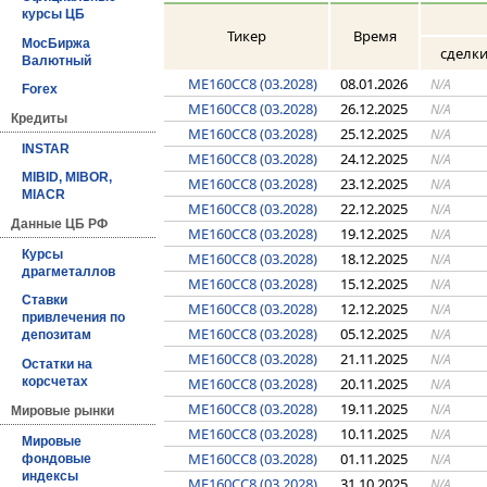
курсы ЦБ
Тикер
Время
МосБиржа
сделк
Валютный
ME160CC8 (03.2028)
08.01.2026
N/A
Forex
ME160CC8 (03.2028)
26.12.2025
N/A
Кредиты
ME160CC8 (03.2028)
25.12.2025
N/A
INSTAR
ME160CC8 (03.2028)
24.12.2025
N/A
MIBID, MIBOR,
ME160CC8 (03.2028)
23.12.2025
N/A
MIACR
ME160CC8 (03.2028)
22.12.2025
N/A
Данные ЦБ РФ
ME160CC8 (03.2028)
19.12.2025
N/A
Курсы
ME160CC8 (03.2028)
18.12.2025
N/A
драгметаллов
ME160CC8 (03.2028)
15.12.2025
N/A
Ставки
ME160CC8 (03.2028)
12.12.2025
N/A
привлечения по
ME160CC8 (03.2028)
05.12.2025
N/A
депозитам
ME160CC8 (03.2028)
21.11.2025
N/A
Остатки на
ME160CC8 (03.2028)
20.11.2025
корсчетах
N/A
ME160CC8 (03.2028)
19.11.2025
N/A
Мировые рынки
ME160CC8 (03.2028)
10.11.2025
N/A
Мировые
ME160CC8 (03.2028)
01.11.2025
N/A
фондовые
индексы
ME160CC8 (03.2028)
31.10.2025
N/A