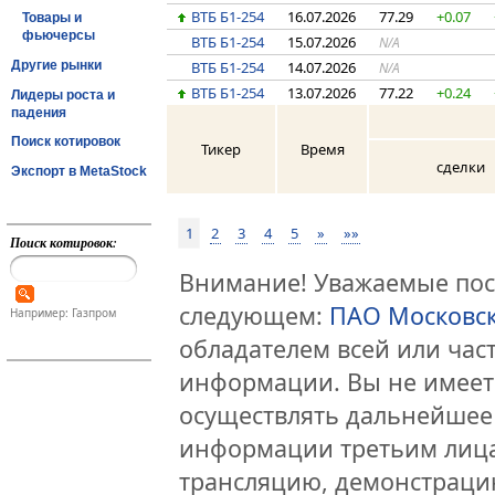
ВТБ Б1-254
16.07.2026
77.29
+0.07
Товары и
фьючерсы
ВТБ Б1-254
15.07.2026
N/A
Другие рынки
ВТБ Б1-254
14.07.2026
N/A
ВТБ Б1-254
13.07.2026
77.22
+0.24
Лидеры роста и
падения
Поиск котировок
Тикер
Время
сделки
Экспорт в MetaStock
1
2
3
4
5
»
»»
Поиск котировок:
Внимание! Уважаемые посе
следующем:
ПАО Московс
Например: Газпром
обладателем всей или час
информации. Вы не имеет
осуществлять дальнейшее
информации третьим лица
трансляцию, демонстраци