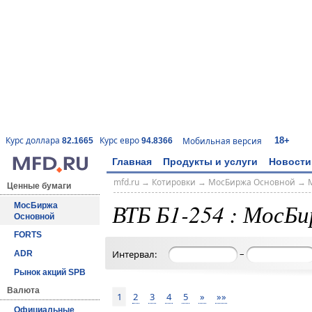
18+
Курс доллара
Курс евро
Мобильная версия
82.1665
94.8366
Главная
Продукты и услуги
Новости
mfd.ru
→
Котировки
→
МосБиржа Основной
→
Ценные бумаги
ВТБ Б1-254 : МосБ
МосБиржа
Основной
FORTS
–
Интервал:
ADR
Рынок акций SPB
Валюта
1
2
3
4
5
»
»»
Официальные