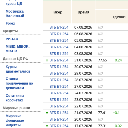
курсы ЦБ
МосБиржа
Тикер
Время
Валютный
сделки
Forex
ВТБ Б1-254
07.08.2026
N/A
Кредиты
ВТБ Б1-254
06.08.2026
N/A
INSTAR
ВТБ Б1-254
05.08.2026
N/A
ВТБ Б1-254
04.08.2026
N/A
MIBID, MIBOR,
MIACR
ВТБ Б1-254
03.08.2026
N/A
Данные ЦБ РФ
ВТБ Б1-254
31.07.2026
77.65
+0.24
ВТБ Б1-254
30.07.2026
N/A
Курсы
драгметаллов
ВТБ Б1-254
29.07.2026
N/A
Ставки
ВТБ Б1-254
28.07.2026
N/A
привлечения по
ВТБ Б1-254
27.07.2026
N/A
депозитам
ВТБ Б1-254
24.07.2026
N/A
Остатки на
ВТБ Б1-254
23.07.2026
N/A
корсчетах
ВТБ Б1-254
22.07.2026
N/A
Мировые рынки
ВТБ Б1-254
21.07.2026
77.41
+0.1
Мировые
ВТБ Б1-254
20.07.2026
N/A
фондовые
индексы
ВТБ Б1-254
17.07.2026
77.31
+0.02