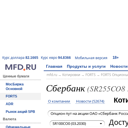
18+
Курс доллара
Курс евро
Мобильная версия
82.1665
94.8366
Главная
Продукты и услуги
Новости
mfd.ru
→
Котировки
→
FORTS
→
FORTS Опционы
Ценные бумаги
Сбербанк
МосБиржа
(SR255CO8 
Основной
FORTS
Кот
О компании
Новости (52674)
ADR
Рынок акций SPB
Опцион пут на акции ОАО «Сбербанк Росси
Досту
Валюта
SR100CO0 (03.2030)
Официальные