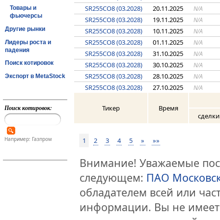
SR255CO8 (03.2028)
20.11.2025
N/A
Товары и
фьючерсы
SR255CO8 (03.2028)
19.11.2025
N/A
Другие рынки
SR255CO8 (03.2028)
10.11.2025
N/A
SR255CO8 (03.2028)
01.11.2025
N/A
Лидеры роста и
падения
SR255CO8 (03.2028)
31.10.2025
N/A
Поиск котировок
SR255CO8 (03.2028)
30.10.2025
N/A
SR255CO8 (03.2028)
28.10.2025
N/A
Экспорт в MetaStock
SR255CO8 (03.2028)
27.10.2025
N/A
Тикер
Время
Поиск котировок:
сделки
Например: Газпром
1
2
3
4
5
»
»»
Внимание! Уважаемые посе
следующем:
ПАО Московс
обладателем всей или час
информации. Вы не имеет