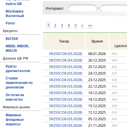
курсы ЦБ
–
Интервал:
МосБиржа
Валютный
Forex
1
2
3
4
5
»
»»
Кредиты
INSTAR
Тикер
Время
сделки
MIBID, MIBOR,
MIACR
SR255CO8 (03.2028)
08.01.2026
N/A
Данные ЦБ РФ
SR255CO8 (03.2028)
26.12.2025
N/A
SR255CO8 (03.2028)
25.12.2025
N/A
Курсы
драгметаллов
SR255CO8 (03.2028)
24.12.2025
N/A
Ставки
SR255CO8 (03.2028)
23.12.2025
N/A
привлечения по
SR255CO8 (03.2028)
22.12.2025
N/A
депозитам
SR255CO8 (03.2028)
19.12.2025
N/A
Остатки на
SR255CO8 (03.2028)
18.12.2025
N/A
корсчетах
SR255CO8 (03.2028)
15.12.2025
N/A
Мировые рынки
SR255CO8 (03.2028)
12.12.2025
N/A
Мировые
SR255CO8 (03.2028)
05.12.2025
N/A
фондовые
индексы
SR255CO8 (03.2028)
21.11.2025
N/A