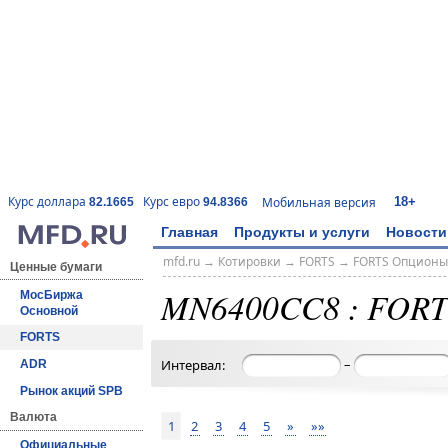
18+
Курс доллара
Курс евро
Мобильная версия
82.1665
94.8366
Главная
Продукты и услуги
Новости
mfd.ru
→
Котировки
→
FORTS
→
FORTS Опционы
Ценные бумаги
MN6400CC8 : FORT
МосБиржа
Основной
FORTS
–
Интервал:
ADR
Рынок акций SPB
Валюта
1
2
3
4
5
»
»»
Официальные