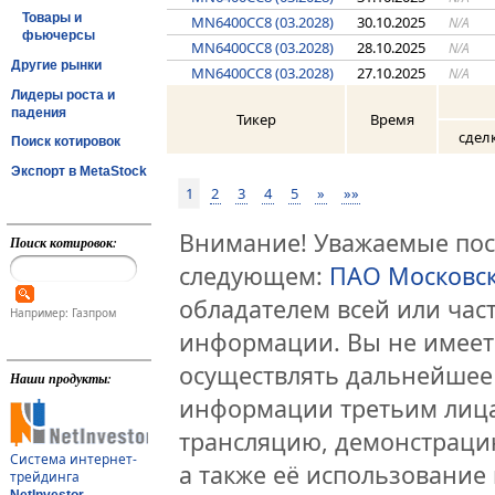
Товары и
MN6400CC8 (03.2028)
30.10.2025
N/A
фьючерсы
MN6400CC8 (03.2028)
28.10.2025
N/A
Другие рынки
MN6400CC8 (03.2028)
27.10.2025
N/A
Лидеры роста и
падения
Тикер
Время
сдел
Поиск котировок
Экспорт в MetaStock
1
2
3
4
5
»
»»
Внимание! Уважаемые посе
Поиск котировок:
следующем:
ПАО Московс
обладателем всей или час
Например: Газпром
информации. Вы не имеет
осуществлять дальнейшее
Наши продукты:
информации третьим лица
трансляцию, демонстраци
Система интернет-
а также её использование 
трейдинга
NetInvestor