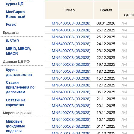
курсы ЦБ
Тикер
Время
МосБиржа
сдел
Валютный
MN6400CC8 (03.2028)
08.01.2026
N/A
Forex
MN6400CC8 (03.2028)
26.12.2025
N/A
Кредиты
MN6400CC8 (03.2028)
25.12.2025
N/A
INSTAR
MN6400CC8 (03.2028)
24.12.2025
N/A
MIBID, MIBOR,
MN6400CC8 (03.2028)
23.12.2025
N/A
MIACR
MN6400CC8 (03.2028)
22.12.2025
N/A
Данные ЦБ РФ
MN6400CC8 (03.2028)
19.12.2025
N/A
Курсы
MN6400CC8 (03.2028)
18.12.2025
N/A
драгметаллов
MN6400CC8 (03.2028)
15.12.2025
N/A
Ставки
MN6400CC8 (03.2028)
12.12.2025
N/A
привлечения по
MN6400CC8 (03.2028)
05.12.2025
N/A
депозитам
MN6400CC8 (03.2028)
21.11.2025
N/A
Остатки на
MN6400CC8 (03.2028)
20.11.2025
корсчетах
N/A
MN6400CC8 (03.2028)
19.11.2025
N/A
Мировые рынки
MN6400CC8 (03.2028)
10.11.2025
N/A
Мировые
MN6400CC8 (03.2028)
01.11.2025
N/A
фондовые
индексы
MN6400CC8 (03.2028)
31.10.2025
N/A