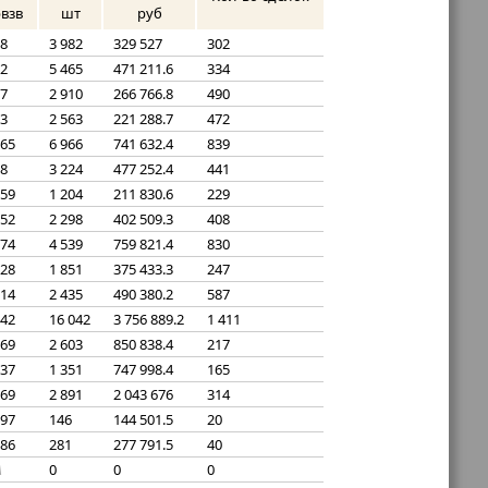
рвзв
шт
руб
28
3 982
329 527
302
62
5 465
471 211.6
334
17
2 910
266 766.8
490
63
2 563
221 288.7
472
.65
6 966
741 632.4
839
.8
3 224
477 252.4
441
.59
1 204
211 830.6
229
.52
2 298
402 509.3
408
.74
4 539
759 821.4
830
.28
1 851
375 433.3
247
.14
2 435
490 380.2
587
.42
16 042
3 756 889.2
1 411
.69
2 603
850 838.4
217
.37
1 351
747 998.4
165
.69
2 891
2 043 676
314
.97
146
144 501.5
20
.86
281
277 791.5
40
0
0
0
A