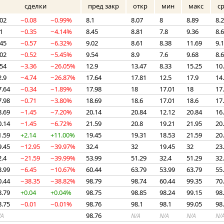
сделки
пред закр
откр
мин
макс
с
.02
−0.08
−0.99%
8.1
8.07
8
8.89
8.
.1
−0.35
−4.14%
8.45
8.81
7.8
9.36
8.
.45
−0.57
−6.32%
9.02
8.61
8.38
11.69
9.
.02
−0.52
−5.45%
9.54
8.9
7.6
9.68
8.
.54
−3.36
−26.05%
12.9
13.47
8.33
15.25
10
2.9
−4.74
−26.87%
17.64
17.81
12.5
17.9
14
7.64
−0.34
−1.89%
17.98
18
17.01
18
17
7.98
−0.71
−3.80%
18.69
18.6
17.01
18.6
17
8.69
−1.45
−7.20%
20.14
20.84
12.12
20.84
16
0.14
−1.45
−6.72%
21.59
20.8
19.21
21.95
20
1.59
+2.14
+11.00%
19.45
19.31
18.53
21.59
20
9.45
−12.95
−39.97%
32.4
32
19.45
32
23
2.4
−21.59
−39.99%
53.99
51.29
32.4
51.29
32
3.99
−6.45
−10.67%
60.44
63.79
53.99
63.79
55
0.44
−38.35
−38.82%
98.79
98.74
60.44
99.35
70
8.79
+0.04
+0.04%
98.75
98.85
98.24
99.15
98
8.75
−0.01
−0.01%
98.76
98.1
98.1
99.05
98
98.76
/A
N/A
N/A
N/A
N/