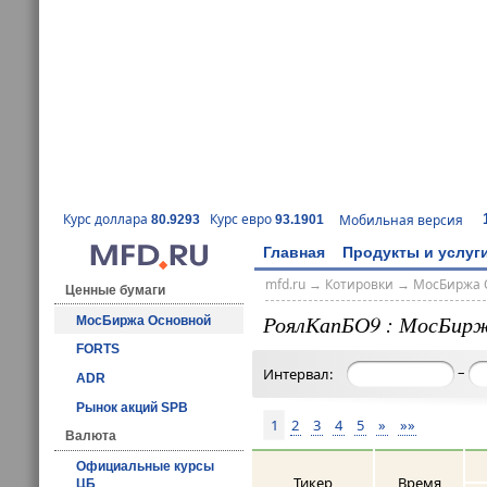
Курс доллара
Курс евро
Мобильная версия
80.9293
93.1901
Главная
Продукты и услуг
mfd.ru
→
Котировки
→
МосБиржа 
Ценные бумаги
РоялКапБО9 : МосБирж
МосБиржа Основной
FORTS
–
Интервал:
ADR
Рынок акций SPB
1
2
3
4
5
»
»»
Валюта
Официальные курсы
Тикер
Время
ЦБ