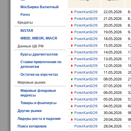
МосБиржа Валютный
РоялКапБО9
22.05.2026
8
Forex
РоялКапБО9
21.05.2026
8
Кредиты
РоялКапБО9
20.05.2026
8
INSTAR
РоялКапБО9
19.05.2026
9
РоялКапБО9
18.05.2026
9
MIBID, MIBOR, MIACR
РоялКапБО9
15.05.2026
1
Данные ЦБ РФ
РоялКапБО9
14.05.2026
1
Курсы драгметаллов
РоялКапБО9
13.05.2026
1
Ставки привлечения по
РоялКапБО9
12.05.2026
1
депозитам
РоялКапБО9
11.05.2026
2
Остатки на корсчетах
РоялКапБО9
08.05.2026
2
Мировые рынки
РоялКапБО9
07.05.2026
1
Мировые фондовые
РоялКапБО9
06.05.2026
3
индексы
РоялКапБО9
05.05.2026
5
Товары и фьючерсы
РоялКапБО9
04.05.2026
6
Другие рынки
РоялКапБО9
30.04.2026
9
РоялКапБО9
29.04.2026
9
Лидеры роста и падения
РоялКапБО9
28.04.2026
N
Поиск котировок