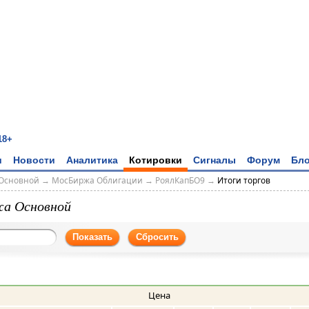
18+
и
Новости
Аналитика
Котировки
Сигналы
Форум
Бло
Основной
→
МосБиржа Облигации
→
РоялКапБО9
→
Итоги торгов
а Основной
Показать
Сбросить
Цена