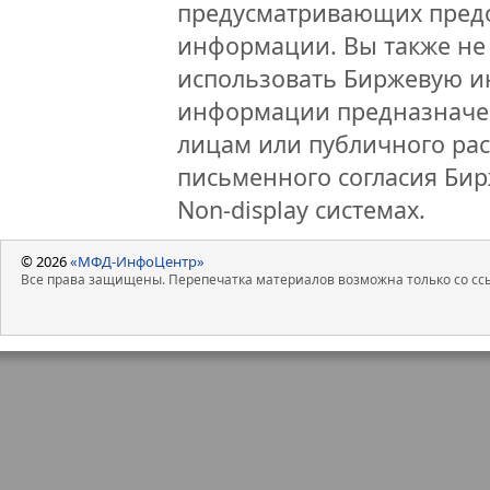
предусматривающих предо
информации. Вы также не 
использовать Биржевую 
информации предназначен
лицам или публичного рас
письменного согласия Би
Non-display системах.
© 2026
«МФД-ИнфоЦентр»
Все права защищены. Перепечатка материалов возможна только со ссы