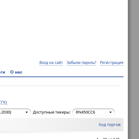
Вход на сайт
Забыли пароль?
Регистрация
ги
О нас
СГК)
.2030)
Доступные тикеры:
RN450CC6
Ход торгов