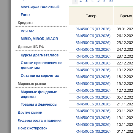
1
2
3
4
5
»
»»
МосБиржа Валютный
Forex
Тикер
Время
Кредиты
RN450CC6 (03.2026)
08.01.20
INSTAR
RN450CC6 (03.2026)
26.12.20
MIBID, MIBOR, MIACR
RN450CC6 (03.2026)
25.12.20
Данные ЦБ РФ
RN450CC6 (03.2026)
24.12.20
Курсы драгметаллов
RN450CC6 (03.2026)
23.12.20
RN450CC6 (03.2026)
22.12.20
Ставки привлечения по
депозитам
RN450CC6 (03.2026)
19.12.20
Остатки на корсчетах
RN450CC6 (03.2026)
18.12.20
RN450CC6 (03.2026)
15.12.20
Мировые рынки
RN450CC6 (03.2026)
12.12.20
Мировые фондовые
RN450CC6 (03.2026)
05.12.20
индексы
RN450CC6 (03.2026)
21.11.20
Товары и фьючерсы
RN450CC6 (03.2026)
20.11.20
Другие рынки
RN450CC6 (03.2026)
19.11.20
Лидеры роста и падения
RN450CC6 (03.2026)
10.11.20
Поиск котировок
RN450CC6 (03.2026)
01.11.20