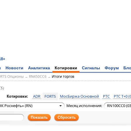
18+
и
Новости
Аналитика
Котировки
Сигналы
Форум
Бло
ORTS Опционы
→
RN450CC6
→
Итоги торгов
S)
ADR
FORTS
МосБиржа Основной
РТС
РТС T+0 (
Котировки:
К Роснефть» (RN)
Месяц исполнения:
RN100CC0 (03
Показать
Сбросить