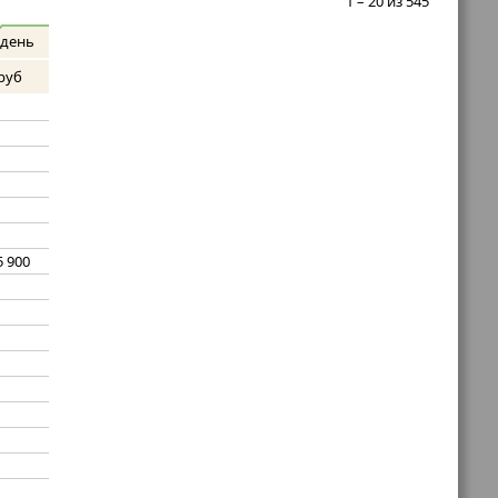
1 – 20 из 545
 день
руб
5 900