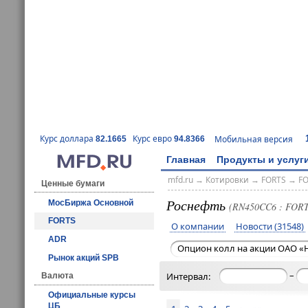
Курс доллара
Курс евро
Мобильная версия
82.1665
94.8366
Главная
Продукты и услуг
mfd.ru
→
Котировки
→
FORTS
→
F
Ценные бумаги
Роснефть
МосБиржа Основной
(RN450CC6 : FORT
FORTS
О компании
Новости (31548)
ADR
Опцион колл на акции ОАО «Н
Рынок акций SPB
–
Интервал:
Валюта
Официальные курсы
ЦБ