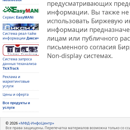
предусматривающих предо
информации. Вы также не 
Сервис
EasyMANi
использовать Биржевую 
информации предназначен
Система реал-тайм
лицам или публичного рас
информации
Дикси+
письменного согласия Би
Non-display системах.
Система запроса
данных теханализа
TickTrack
Реклама и
маркетинговые
услуги
Цены и оферта
Все продукты и
услуги
© 2026
«МФД-ИнфоЦентр»
Все права защищены. Перепечатка материалов возможна только со ссы