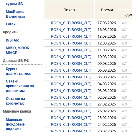
курсы ЦБ
Тикер
Время
МосБиржа
сде
Валютный
ROSN_CLT (ROSN_CLT)
17.03.2026
N/A
Forex
ROSN_CLT (ROSN_CLT)
16.03.2026
N/A
Кредиты
ROSN_CLT (ROSN_CLT)
13.03.2026
N/A
INSTAR
ROSN_CLT (ROSN_CLT)
12.03.2026
N/A
MIBID, MIBOR,
ROSN_CLT (ROSN_CLT)
11.03.2026
N/A
MIACR
ROSN_CLT (ROSN_CLT)
10.03.2026
N/A
Данные ЦБ РФ
ROSN_CLT (ROSN_CLT)
09.03.2026
N/A
Курсы
ROSN_CLT (ROSN_CLT)
06.03.2026
N/A
драгметаллов
ROSN_CLT (ROSN_CLT)
05.03.2026
N/A
Ставки
ROSN_CLT (ROSN_CLT)
04.03.2026
N/A
привлечения по
ROSN_CLT (ROSN_CLT)
03.03.2026
N/A
депозитам
ROSN_CLT (ROSN_CLT)
02.03.2026
N/A
Остатки на
ROSN_CLT (ROSN_CLT)
27.02.2026
корсчетах
N/A
ROSN_CLT (ROSN_CLT)
26.02.2026
N/A
Мировые рынки
ROSN_CLT (ROSN_CLT)
25.02.2026
N/A
Мировые
ROSN_CLT (ROSN_CLT)
24.02.2026
N/A
фондовые
индексы
ROSN_CLT (ROSN_CLT)
20.02.2026
N/A