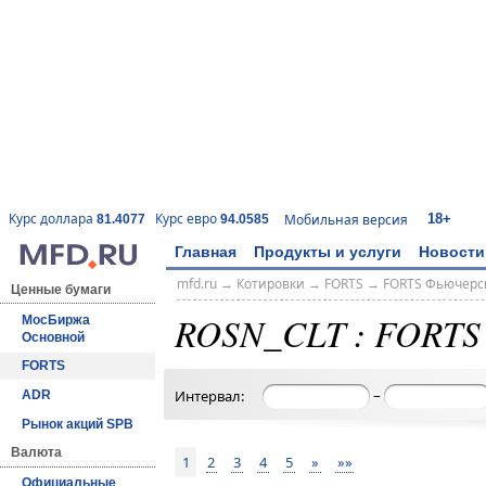
18+
Курс доллара
Курс евро
Мобильная версия
81.4077
94.0585
Главная
Продукты и услуги
Новости
mfd.ru
→
Котировки
→
FORTS
→
FORTS Фьючерс
Ценные бумаги
ROSN_CLT : FORTS
МосБиржа
Основной
FORTS
–
Интервал:
ADR
Рынок акций SPB
Валюта
1
2
3
4
5
»
»»
Официальные