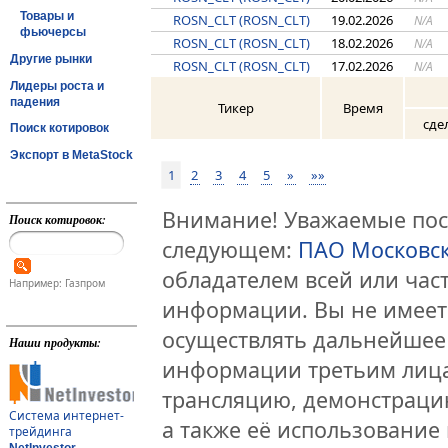
Товары и
ROSN_CLT (ROSN_CLT)
19.02.2026
N/A
фьючерсы
ROSN_CLT (ROSN_CLT)
18.02.2026
N/A
Другие рынки
ROSN_CLT (ROSN_CLT)
17.02.2026
N/A
Лидеры роста и
падения
Тикер
Время
сде
Поиск котировок
Экспорт в MetaStock
1
2
3
4
5
»
»»
Внимание! Уважаемые посе
Поиск котировок:
следующем:
ПАО Московс
обладателем всей или час
Например: Газпром
информации. Вы не имеет
осуществлять дальнейшее
Наши продукты:
информации третьим лица
трансляцию, демонстраци
Система интернет-
а также её использование 
трейдинга
NetInvestor