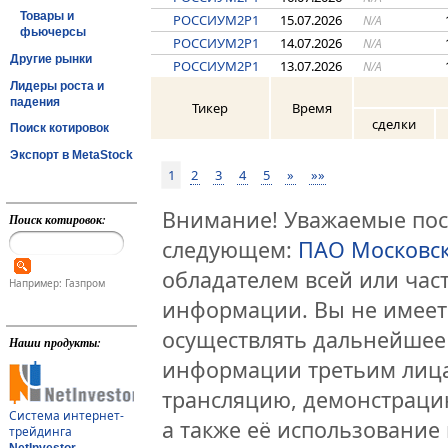
Товары и
РОССИУМ2P1
15.07.2026
N/A
фьючерсы
РОССИУМ2P1
14.07.2026
N/A
Другие рынки
РОССИУМ2P1
13.07.2026
N/A
Лидеры роста и
падения
Тикер
Время
сделки
Поиск котировок
Экспорт в MetaStock
1
2
3
4
5
»
»»
Внимание! Уважаемые посе
Поиск котировок:
следующем:
ПАО Московс
обладателем всей или час
Например: Газпром
информации. Вы не имеет
осуществлять дальнейшее
Наши продукты:
информации третьим лица
трансляцию, демонстраци
Система интернет-
а также её использование 
трейдинга
NetInvestor