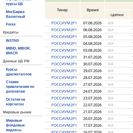
курсы ЦБ
Тикер
Время
МосБиржа
сделки
Валютный
РОССИУМ2P1
07.08.2026
N/A
Forex
РОССИУМ2P1
06.08.2026
N/A
Кредиты
РОССИУМ2P1
05.08.2026
N/A
INSTAR
РОССИУМ2P1
04.08.2026
N/A
MIBID, MIBOR,
РОССИУМ2P1
03.08.2026
N/A
MIACR
РОССИУМ2P1
31.07.2026
N/A
Данные ЦБ РФ
РОССИУМ2P1
30.07.2026
N/A
Курсы
РОССИУМ2P1
29.07.2026
N/A
драгметаллов
РОССИУМ2P1
28.07.2026
N/A
Ставки
РОССИУМ2P1
27.07.2026
N/A
привлечения по
РОССИУМ2P1
24.07.2026
N/A
депозитам
РОССИУМ2P1
23.07.2026
N/A
Остатки на
РОССИУМ2P1
22.07.2026
корсчетах
N/A
РОССИУМ2P1
21.07.2026
N/A
Мировые рынки
РОССИУМ2P1
20.07.2026
N/A
Мировые
РОССИУМ2P1
17.07.2026
N/A
фондовые
индексы
РОССИУМ2P1
16.07.2026
N/A