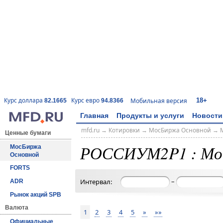
18+
Курс доллара
Курс евро
Мобильная версия
82.1665
94.8366
Главная
Продукты и услуги
Новости
mfd.ru
→
Котировки
→
МосБиржа Основной
→
Ценные бумаги
РОССИУМ2P1 : Мо
МосБиржа
Основной
FORTS
–
Интервал:
ADR
Рынок акций SPB
Валюта
1
2
3
4
5
»
»»
Официальные