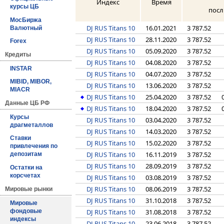
Индекс
Время
курсы ЦБ
посл
МосБиржа
DJ RUS Titans 10
16.01.2021
3 787.52
Валютный
DJ RUS Titans 10
28.11.2020
3 787.52
Forex
DJ RUS Titans 10
05.09.2020
3 787.52
Кредиты
DJ RUS Titans 10
04.08.2020
3 787.52
INSTAR
DJ RUS Titans 10
04.07.2020
3 787.52
MIBID, MIBOR,
DJ RUS Titans 10
13.06.2020
3 787.52
MIACR
DJ RUS Titans 10
25.04.2020
3 787.52
Данные ЦБ РФ
DJ RUS Titans 10
18.04.2020
3 787.52
Курсы
DJ RUS Titans 10
03.04.2020
3 787.52
драгметаллов
DJ RUS Titans 10
14.03.2020
3 787.52
Ставки
DJ RUS Titans 10
15.02.2020
3 787.52
привлечения по
DJ RUS Titans 10
16.11.2019
3 787.52
депозитам
DJ RUS Titans 10
28.09.2019
3 787.52
Остатки на
корсчетах
DJ RUS Titans 10
03.08.2019
3 787.52
DJ RUS Titans 10
08.06.2019
3 787.52
Мировые рынки
DJ RUS Titans 10
31.10.2018
3 787.52
Мировые
фондовые
DJ RUS Titans 10
31.08.2018
3 787.52
индексы
DJ RUS Titans 10
23.06.2018
3 787.52