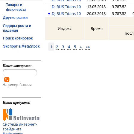
Товары и
DJ RUS Titans 10
13.05.2018
3 787.52
фьючерсы
DJ RUS Titans 10
20.03.2018
3 787.52
Другие рынки
Лидеры роста и
Индекс
Время
падения
посл
Поиск котировок
1
2
3
4
5
»
»»
Экспорт в MetaStock
Поиск котировок:
Например: Газпром
Наши продукты:
Система интернет-
трейдинга
NetInvestor