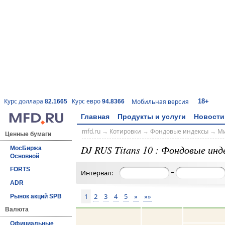
18+
Курс доллара
Курс евро
Мобильная версия
82.1665
94.8366
Главная
Продукты и услуги
Новости
mfd.ru
→
Котировки
→
Фондовые индексы
→
Ми
Ценные бумаги
DJ RUS Titans 10 : Фондовые инд
МосБиржа
Основной
FORTS
–
Интервал:
ADR
1
2
3
4
5
»
»»
Рынок акций SPB
Валюта
Официальные