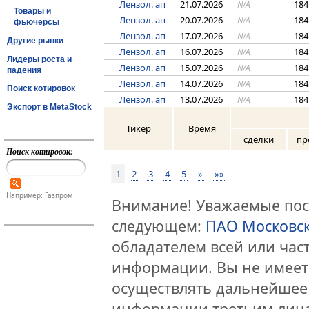
Лензол. ап
21.07.2026
184
N/A
Товары и
Лензол. ап
20.07.2026
184
N/A
фьючерсы
Лензол. ап
17.07.2026
184
N/A
Другие рынки
Лензол. ап
16.07.2026
184
N/A
Лидеры роста и
Лензол. ап
15.07.2026
184
N/A
падения
Лензол. ап
14.07.2026
184
N/A
Поиск котировок
Лензол. ап
13.07.2026
184
N/A
Экспорт в MetaStock
Тикер
Время
сделки
пр
Поиск котировок:
1
2
3
4
5
»
»»
Например: Газпром
Внимание! Уважаемые посе
следующем:
ПАО Московс
обладателем всей или час
информации. Вы не имеет
осуществлять дальнейшее
информации третьим лица