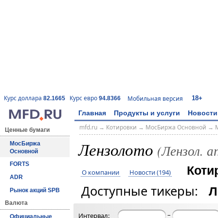
18+
Курс доллара
Курс евро
Мобильная версия
82.1665
94.8366
Главная
Продукты и услуги
Новости
mfd.ru
→
Котировки
→
МосБиржа Основной
→
Ценные бумаги
Лензолото
МосБиржа
(Лензол. 
Основной
FORTS
Коти
О компании
Новости (194)
ADR
Доступные тикеры:
Л
Рынок акций SPB
Валюта
–
Интервал:
Официальные