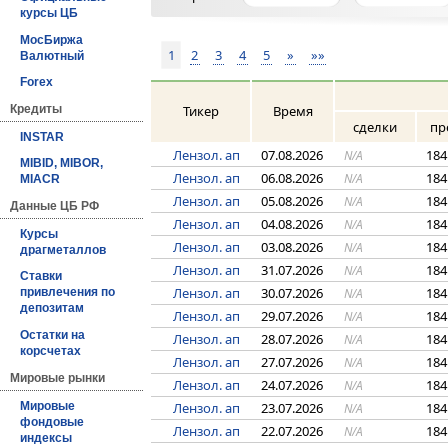
курсы ЦБ
МосБиржа
1
2
3
4
5
»
»»
Валютный
Forex
Тикер
Время
Кредиты
сделки
пр
INSTAR
Лензол. ап
07.08.2026
184
N/A
MIBID, MIBOR,
Лензол. ап
06.08.2026
184
N/A
MIACR
Лензол. ап
05.08.2026
184
N/A
Данные ЦБ РФ
Лензол. ап
04.08.2026
184
N/A
Курсы
Лензол. ап
03.08.2026
184
N/A
драгметаллов
Лензол. ап
31.07.2026
184
N/A
Ставки
Лензол. ап
30.07.2026
184
N/A
привлечения по
депозитам
Лензол. ап
29.07.2026
184
N/A
Остатки на
Лензол. ап
28.07.2026
184
N/A
корсчетах
Лензол. ап
27.07.2026
184
N/A
Мировые рынки
Лензол. ап
24.07.2026
184
N/A
Мировые
Лензол. ап
23.07.2026
184
N/A
фондовые
Лензол. ап
22.07.2026
184
N/A
индексы