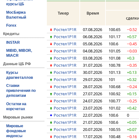
курсы ЦБ
МосБиржа
Тикер
Время
Валютный
сделк
Forex
Ростел1P1R
07.08.2026
100.65
−0.52
Кредиты
Ростел1P1R
06.08.2026
101.17
+0.57
INSTAR
Ростел1P1R
05.08.2026
100.6
−0.45
Ростел1P1R
04.08.2026
101.05
−0.03
MIBID, MIBOR,
MIACR
Ростел1P1R
03.08.2026
101.08
+0.3
Данные ЦБ РФ
Ростел1P1R
31.07.2026
100.78
−0.35
Ростел1P1R
30.07.2026
101.13
+0.13
Курсы
драгметаллов
Ростел1P1R
29.07.2026
101
+0.32
Ставки
Ростел1P1R
28.07.2026
100.68
−0.24
привлечения по
Ростел1P1R
27.07.2026
100.92
+0.15
депозитам
Ростел1P1R
24.07.2026
100.77
−0.25
Остатки на
Ростел1P1R
23.07.2026
101.02
+0.42
корсчетах
Ростел1P1R
22.07.2026
100.6
0
Мировые рынки
Ростел1P1R
21.07.2026
100.6
+0.05
Мировые
Ростел1P1R
20.07.2026
100.55
+0.07
фондовые
индексы
Ростел1P1R
17.07.2026
100.48
−0.16