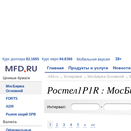
18+
Курс доллара
Курс евро
Мобильная версия
82.1665
94.8366
Главная
Продукты и услуги
Новости
mfd.ru
→
Котировки
→
МосБиржа Основной
→
Ценные бумаги
Ростел1P1R : Мос
МосБиржа
Основной
FORTS
–
Интервал:
ADR
Рынок акций SPB
Валюта
1
2
3
4
5
»
»»
Официальные