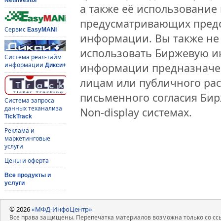
а также её использование 
предусматривающих предо
Сервис
EasyMANi
информации. Вы также не 
использовать Биржевую 
Система реал-тайм
информации
информации предназначен
Дикси+
лицам или публичного рас
письменного согласия Би
Система запроса
данных теханализа
Non-display системах.
TickTrack
Реклама и
маркетинговые
услуги
Цены и оферта
Все продукты и
услуги
© 2026
«МФД-ИнфоЦентр»
Все права защищены. Перепечатка материалов возможна только со ссы