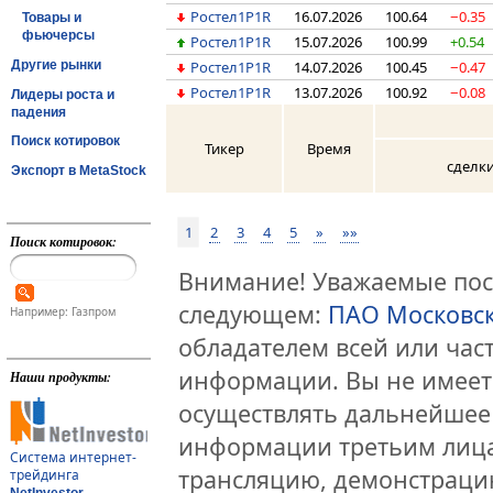
Ростел1P1R
16.07.2026
100.64
−0.35
Товары и
фьючерсы
Ростел1P1R
15.07.2026
100.99
+0.54
Другие рынки
Ростел1P1R
14.07.2026
100.45
−0.47
Ростел1P1R
13.07.2026
100.92
−0.08
Лидеры роста и
падения
Поиск котировок
Тикер
Время
сделк
Экспорт в MetaStock
1
2
3
4
5
»
»»
Поиск котировок:
Внимание! Уважаемые посе
следующем:
ПАО Московс
Например: Газпром
обладателем всей или час
информации. Вы не имеет
Наши продукты:
осуществлять дальнейшее
информации третьим лица
Система интернет-
трансляцию, демонстраци
трейдинга
NetInvestor