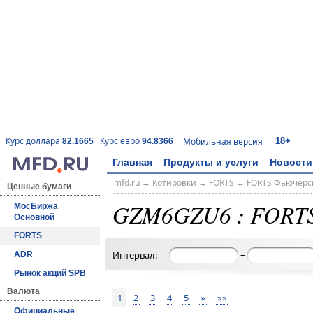
18+
Курс доллара
Курс евро
Мобильная версия
82.1665
94.8366
Главная
Продукты и услуги
Новости
mfd.ru
→
Котировки
→
FORTS
→
FORTS Фьючерс
Ценные бумаги
GZM6GZU6 : FORT
МосБиржа
Основной
FORTS
–
Интервал:
ADR
Рынок акций SPB
Валюта
1
2
3
4
5
»
»»
Официальные