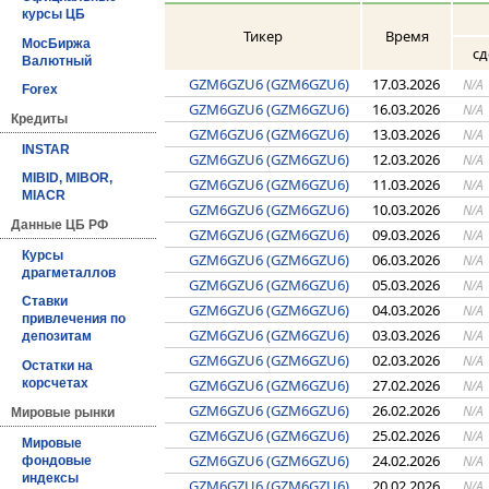
курсы ЦБ
Тикер
Время
МосБиржа
сд
Валютный
GZM6GZU6 (GZM6GZU6)
17.03.2026
N/A
Forex
GZM6GZU6 (GZM6GZU6)
16.03.2026
N/A
Кредиты
GZM6GZU6 (GZM6GZU6)
13.03.2026
N/A
INSTAR
GZM6GZU6 (GZM6GZU6)
12.03.2026
N/A
MIBID, MIBOR,
GZM6GZU6 (GZM6GZU6)
11.03.2026
N/A
MIACR
GZM6GZU6 (GZM6GZU6)
10.03.2026
N/A
Данные ЦБ РФ
GZM6GZU6 (GZM6GZU6)
09.03.2026
N/A
Курсы
GZM6GZU6 (GZM6GZU6)
06.03.2026
N/A
драгметаллов
GZM6GZU6 (GZM6GZU6)
05.03.2026
N/A
Ставки
GZM6GZU6 (GZM6GZU6)
04.03.2026
N/A
привлечения по
GZM6GZU6 (GZM6GZU6)
03.03.2026
N/A
депозитам
GZM6GZU6 (GZM6GZU6)
02.03.2026
N/A
Остатки на
GZM6GZU6 (GZM6GZU6)
27.02.2026
корсчетах
N/A
GZM6GZU6 (GZM6GZU6)
26.02.2026
N/A
Мировые рынки
GZM6GZU6 (GZM6GZU6)
25.02.2026
N/A
Мировые
GZM6GZU6 (GZM6GZU6)
24.02.2026
N/A
фондовые
индексы
GZM6GZU6 (GZM6GZU6)
20.02.2026
N/A