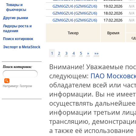
Товары и
GZM6GZU6 (GZM6GZU6)
19.02.2026
N/A
фьючерсы
GZM6GZU6 (GZM6GZU6)
18.02.2026
N/A
Другие рынки
GZM6GZU6 (GZM6GZU6)
17.02.2026
N/A
Лидеры роста и
падения
Тикер
Время
сд
Поиск котировок
Экспорт в MetaStock
1
2
3
4
5
»
»»
Внимание! Уважаемые посе
Поиск котировок:
следующем:
ПАО Московс
обладателем всей или час
Например: Газпром
информации. Вы не имеет
осуществлять дальнейшее
информации третьим лица
трансляцию, демонстраци
а также её использование 