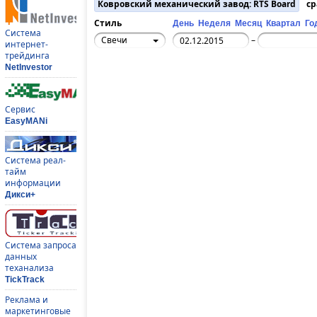
Ковровский механический завод: RTS Board
ср
Стиль
День
Неделя
Месяц
Квартал
Го
Система
Свечи
–
интернет-
трейдинга
NetInvestor
Сервис
EasyMANi
Система реал-
тайм
информации
Дикси+
Система запроса
данных
теханализа
TickTrack
Реклама и
маркетинговые