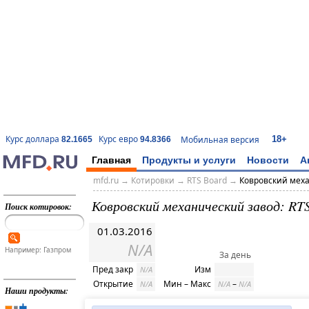
18+
Курс доллара
Курс евро
Мобильная версия
82.1665
94.8366
Главная
Продукты и услуги
Новости
А
mfd.ru
→
Котировки
→
RTS Board
→
Ковровский мех
Ковровский механический завод: RT
Поиск котировок:
01.03.2016
N/A
Например: Газпром
За день
Пред закр
Изм
N/A
Открытие
Мин – Макс
–
N/A
N/A
N/A
Наши продукты: