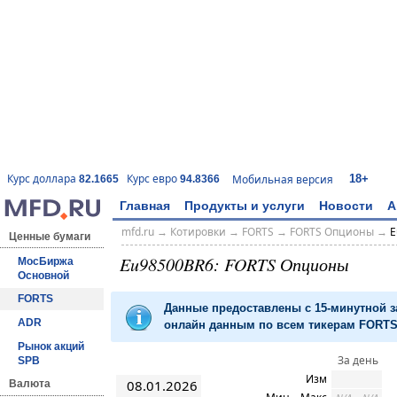
18+
Курс доллара
Курс евро
Мобильная версия
82.1665
94.8366
Главная
Продукты и услуги
Новости
А
mfd.ru
→
Котировки
→
FORTS
→
FORTS Опционы
→
E
Ценные бумаги
Eu98500BR6: FORTS Опционы
МосБиржа
Основной
FORTS
Данные предоставлены с 15-минутной 
ADR
онлайн данным по всем тикерам FORTS 
Рынок акций
За день
SPB
Изм
08.01.2026
Валюта