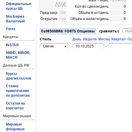
Мин – Макс
–
N/A
N/A
N/A
Официальные
Кол-во сделок/день
0
курсы ЦБ
Пред закр
Объём в шт/день
0
N/A
МосБиржа
Открытие
Объём в валюте/день
0
N/A
Валютный
Forex
Eu98500BR6: FORTS Опционы
сравнить с
Кредиты
Стиль
День
Неделя
Месяц
Квартал
Го
INSTAR
Свечи
–
MIBID, MIBOR,
MIACR
Данные ЦБ РФ
Курсы
драгметаллов
Ставки
привлечения
по депозитам
Остатки на
корсчетах
Мировые рынки
Мировые
фондовые