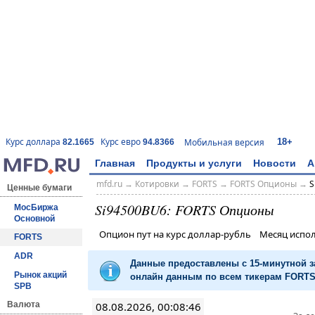
18+
Курс доллара
Курс евро
Мобильная версия
82.1665
94.8366
Главная
Продукты и услуги
Новости
А
mfd.ru
→
Котировки
→
FORTS
→
FORTS Опционы
→
S
Ценные бумаги
Si94500BU6: FORTS Опционы
МосБиржа
Основной
Опцион пут на курс доллар-рубль Месяц испо
FORTS
ADR
Данные предоставлены с 15-минутной 
Рынок акций
онлайн данным по всем тикерам FORTS 
SPB
08.08.2026, 00:08:46
Валюта