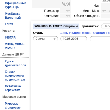
За д
N/A
Официальные
Изм
курсы ЦБ
Пред закр
Мин – Макс
–
N/A
N/A
МосБиржа
Открытие
Объём в шт/день
N/A
Валютный
Forex
Si94500BU6: FORTS Опционы
сравнить с
Кредиты
Стиль
День
Неделя
Месяц
Квартал
Го
INSTAR
Свечи
–
MIBID, MIBOR,
MIACR
Данные ЦБ РФ
Курсы
драгметаллов
Ставки
привлечения
по депозитам
Остатки на
корсчетах
Мировые рынки
Мировые
фондовые