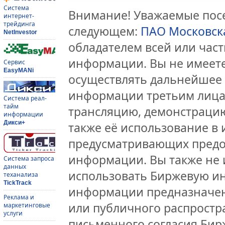
Система
Внимание! Уважаемые посе
интернет-
трейдинга
следующем:
ПАО Московск
NetInvestor
обладателем всей или час
информации. Вы не имеете
Сервис
EasyMANi
осуществлять дальнейшее
информации третьим лицам
Система реал-
тайм
трансляцию, демонстрацию
информации
Дикси+
также её использование в 
предусматривающих предо
информации. Вы также не 
Система запроса
данных
использовать Биржевую и
теханализа
TickTrack
информации предназначен
Реклама и
или публичного распростра
маркетинговые
услуги
письменного согласия Бир