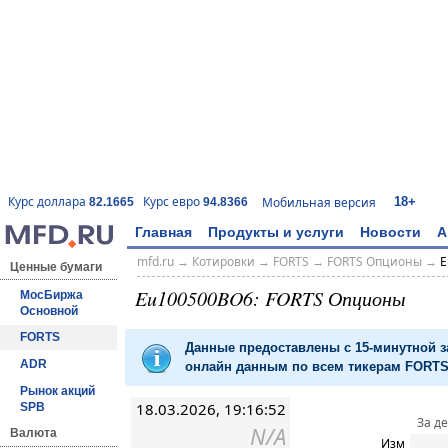
18+
Курс доллара
Курс евро
Мобильная версия
82.1665
94.8366
Главная
Продукты и услуги
Новости
А
mfd.ru
→
Котировки
→
FORTS
→
FORTS Опционы
→
E
Ценные бумаги
Eu100500BO6: FORTS Опционы
МосБиржа
Основной
FORTS
Данные предоставлены с 15-минутной 
ADR
онлайн данным по всем тикерам FORTS 
Рынок акций
18.03.2026, 19:16:52
SPB
За д
N/A
Валюта
Изм