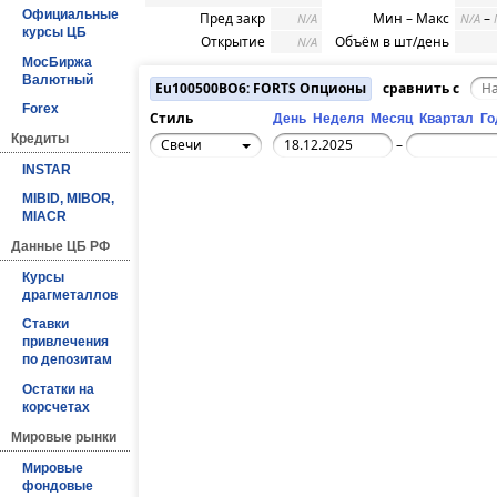
Официальные
Пред закр
Мин – Макс
–
N/A
N/A
курсы ЦБ
Открытие
Объём в шт/день
N/A
МосБиржа
Валютный
Eu100500BO6: FORTS Опционы
сравнить с
Forex
Стиль
День
Неделя
Месяц
Квартал
Го
Кредиты
Свечи
–
INSTAR
MIBID, MIBOR,
MIACR
Данные ЦБ РФ
Курсы
драгметаллов
Ставки
привлечения
по депозитам
Остатки на
корсчетах
Мировые рынки
Мировые
фондовые