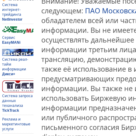
Внимание! Уважаемые посе
Система
следующем:
ПАО Московск
интернет-
трейдинга
обладателем всей или час
NetInvestor
информации. Вы не имеете
Сервис
осуществлять дальнейшее
EasyMANi
информации третьим лицам
трансляцию, демонстрацию
Система реал-
тайм
также её использование в 
информации
Дикси+
предусматривающих предо
информации. Вы также не 
Система запроса
использовать Биржевую и
данных
теханализа
информации предназначен
TickTrack
или публичного распростра
Реклама и
маркетинговые
письменного согласия Бир
услуги